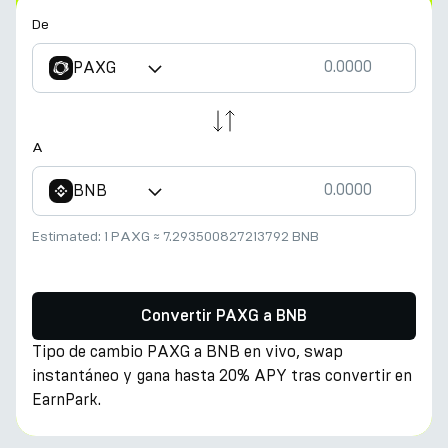
De
PAXG
A
BNB
Estimated:
1 PAXG
≈
7.293500827213792 BNB
Convertir PAXG a BNB
Tipo de cambio PAXG a BNB en vivo, swap
instantáneo y gana hasta 20% APY tras convertir en
EarnPark.