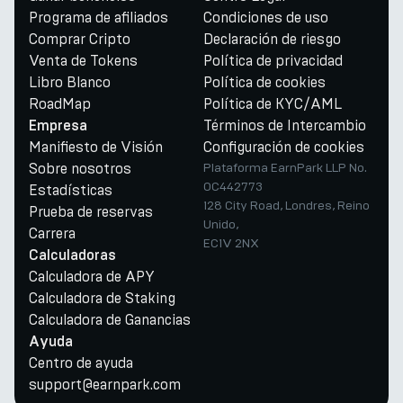
Programa de afiliados
Condiciones de uso
Comprar Cripto
Declaración de riesgo
Venta de Tokens
Política de privacidad
Libro Blanco
Política de cookies
RoadMap
Política de KYC/AML
Términos de Intercambio
Empresa
Manifiesto de Visión
Configuración de cookies
Sobre nosotros
Plataforma EarnPark LLP No.
OC442773
Estadísticas
128 City Road, Londres, Reino
Prueba de reservas
Unido,
Carrera
EC1V 2NX
Calculadoras
Calculadora de APY
Calculadora de Staking
Calculadora de Ganancias
Ayuda
Centro de ayuda
support@earnpark.com