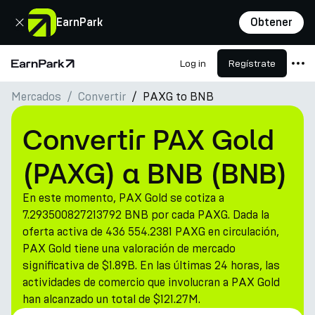
Cerrar
EarnPark
Obtener
Log in
Regístrate
Página de inicio
Mercados
Convertir
PAXG to BNB
Productos
Mercados
Convertir PAX Gold
Calculadoras
(PAXG) a BNB (BNB)
PARK Token
En este momento, PAX Gold se cotiza a
Recursos
7.293500827213792 BNB por cada PAXG. Dada la
oferta activa de 436 554.2381 PAXG en circulación,
Compañía
PAX Gold tiene una valoración de mercado
significativa de $1.89B. En las últimas 24 horas, las
actividades de comercio que involucran a PAX Gold
han alcanzado un total de $121.27M.