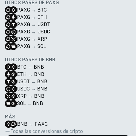
OTROS PARES DE PAXG
PAXG
→
BTC
PAXG
→
ETH
PAXG
→
USDT
PAXG
→
USDC
PAXG
→
XRP
PAXG
→
SOL
OTROS PARES DE BNB
BTC
→
BNB
ETH
→
BNB
USDT
→
BNB
USDC
→
BNB
XRP
→
BNB
SOL
→
BNB
MÁS
BNB
→
PAXG
Todas las conversiones de cripto