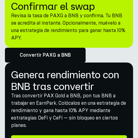
Confirmar el swap
Revisa la tasa de PAXG a BNB y confirma. Tu BNB
se acredita al instante. Opcionalmente, muévelo a
una estrategia de rendimiento para ganar hasta 10%
APY.
Convertir PAXG a BNB
Genera rendimiento con
BNB tras convertir
Tras convertir PAX Gold a BNB, pon tus BNB a
trabajar en EarnPark. Colócalos en una estrategia de
rendimiento y gana hasta 10% APY mediante
estrategias DeFi y CeFi — sin bloqueo en ciertos
planes.