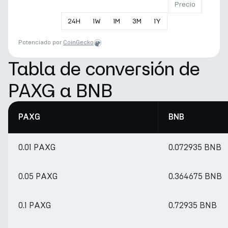
Precio
24
H
1
W
1
M
3
M
1
Y
Potenciado por
CoinGecko
Tabla de conversión de
PAXG a BNB
PAXG
BNB
0.01 PAXG
0.072935 BNB
0.05 PAXG
0.364675 BNB
0.1 PAXG
0.72935 BNB