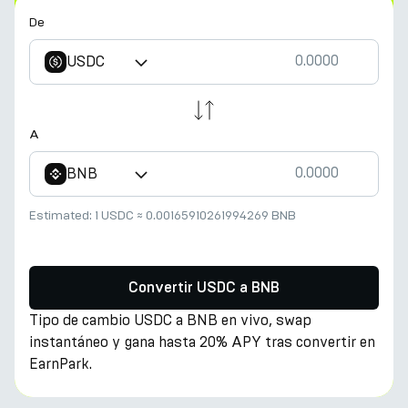
De
USDC
A
BNB
Estimated:
1 USDC
≈
0.00165910261994269 BNB
Convertir USDC a BNB
Tipo de cambio USDC a BNB en vivo, swap
instantáneo y gana hasta 20% APY tras convertir en
EarnPark.