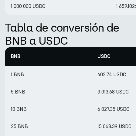
1 000 000 USDC
1 659.10
Tabla de conversión de
BNB a USDC
BNB
USDC
1 BNB
602.74 USDC
5 BNB
3 013.68 USDC
10 BNB
6 027.35 USDC
25 BNB
15 068.39 USDC