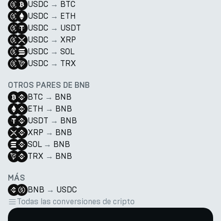
USDC
→
BTC
USDC
→
ETH
USDC
→
USDT
USDC
→
XRP
USDC
→
SOL
USDC
→
TRX
OTROS PARES DE BNB
BTC
→
BNB
ETH
→
BNB
USDT
→
BNB
XRP
→
BNB
SOL
→
BNB
TRX
→
BNB
MÁS
BNB
→
USDC
Todas las conversiones de cripto