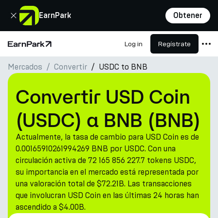
Cerrar
EarnPark
Obtener
Log in
Regístrate
Página de inicio
Mercados
Convertir
USDC to BNB
Productos
Mercados
Convertir USD Coin
Calculadoras
(USDC) a BNB (BNB)
PARK Token
Actualmente, la tasa de cambio para USD Coin es de
Recursos
0.00165910261994269 BNB por USDC. Con una
circulación activa de 72 165 856 227.7 tokens USDC,
Compañía
su importancia en el mercado está representada por
una valoración total de $72.21B. Las transacciones
que involucran USD Coin en las últimas 24 horas han
ascendido a $4.00B.