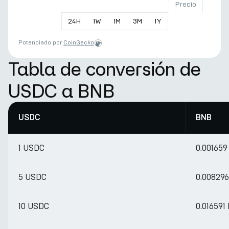
Precio
24
H
1
W
1
M
3
M
1
Y
Potenciado por
CoinGecko
Tabla de conversión de
USDC a BNB
USDC
BNB
1 USDC
0.00165
5 USDC
0.00829
10 USDC
0.016591