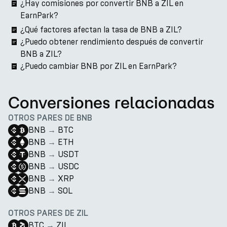
¿Hay comisiones por convertir BNB a ZIL en
EarnPark?
¿Qué factores afectan la tasa de BNB a ZIL?
¿Puedo obtener rendimiento después de convertir
BNB a ZIL?
¿Puedo cambiar BNB por ZIL en EarnPark?
Conversiones relacionadas
OTROS PARES DE BNB
BNB
→
BTC
BNB
→
ETH
BNB
→
USDT
BNB
→
USDC
BNB
→
XRP
BNB
→
SOL
OTROS PARES DE ZIL
BTC
→
ZIL