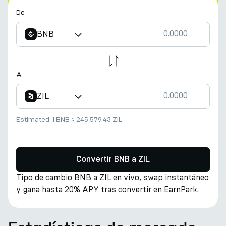
De
BNB
A
ZIL
Estimated:
1 BNB
≈
245 579.43 ZIL
Convertir BNB a ZIL
Tipo de cambio BNB a ZIL en vivo, swap instantáneo
y gana hasta 20% APY tras convertir en EarnPark.