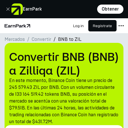
Cerrar
EarnPark
Obtener
Log in
Regístrate
Página de inicio
Mercados
Convertir
BNB to ZIL
Productos
Mercados
Convertir BNB (BNB)
Calculadoras
a Zilliqa (ZIL)
PARK Token
En este momento, Binance Coin tiene un precio de
Recursos
245 579.43 ZIL por BNB. Con un volumen circulante
de 133 164 519.42 tokens BNB, su posición en el
Compañía
mercado se acentúa con una valoración total de
$79.51B. En las últimas 24 horas, las actividades de
trading relacionadas con Binance Coin han registrado
un total de $431.72M.