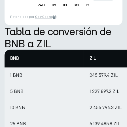
24
H
1
W
1
M
3
M
1
Y
Potenciado por
CoinGecko
Tabla de conversión de
BNB a ZIL
BNB
ZIL
1 BNB
245 579.4 ZIL
5 BNB
1 227 897.2 ZIL
10 BNB
2 455 794.3 ZIL
25 BNB
6 139 485.8 ZIL