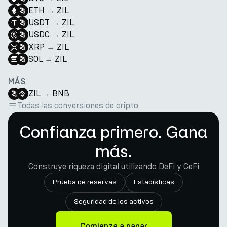
ETH
→
ZIL
USDT
→
ZIL
USDC
→
ZIL
XRP
→
ZIL
SOL
→
ZIL
MÁS
ZIL
→
BNB
Todas las conversiones de cripto
Confianza primero. Gana
más.
Construye riqueza digital utilizando DeFi y CeFi
Prueba de reservas
Estadísticas
Seguridad de los activos
Comienza a ganar