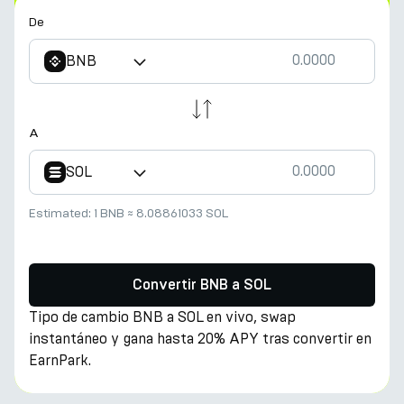
De
BNB
A
SOL
Estimated:
1 BNB
≈
8.08861033 SOL
Convertir BNB a SOL
Tipo de cambio BNB a SOL en vivo, swap
instantáneo y gana hasta 20% APY tras convertir en
EarnPark.