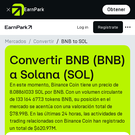
Cerrar
EarnPark
Obtener
Log in
Regístrate
Página de inicio
Mercados
Convertir
BNB to SOL
Productos
Mercados
Convertir BNB (BNB)
Calculadoras
a Solana (SOL)
PARK Token
En este momento, Binance Coin tiene un precio de
Recursos
8.08861033 SOL por BNB. Con un volumen circulante
de 133 164 677.3 tokens BNB, su posición en el
Compañía
mercado se acentúa con una valoración total de
$78.99B. En las últimas 24 horas, las actividades de
trading relacionadas con Binance Coin han registrado
un total de $620.97M.