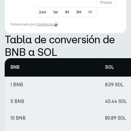
Precio
24
H
1
W
1
M
3
M
1
Y
Potenciado por
CoinGecko
Tabla de conversión de
BNB a SOL
BNB
SOL
1 BNB
8.09 SOL
5 BNB
40.44 SOL
10 BNB
80.89 SOL