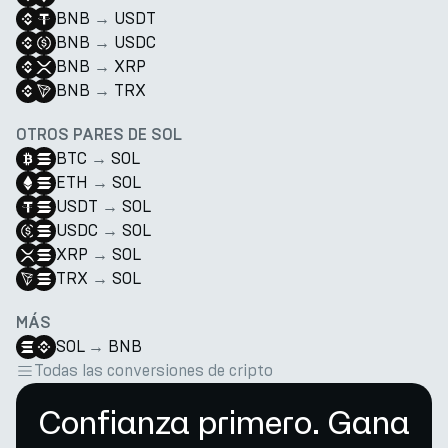
BNB
→
USDT
BNB
→
USDC
BNB
→
XRP
BNB
→
TRX
OTROS PARES DE SOL
BTC
→
SOL
ETH
→
SOL
USDT
→
SOL
USDC
→
SOL
XRP
→
SOL
TRX
→
SOL
MÁS
SOL
→
BNB
Todas las conversiones de cripto
Confianza primero. Gana