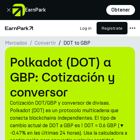
Cerrar
EarnPark
Obtener
Log in
Regístrate
Página de inicio
Mercados
Convertir
DOT to GBP
Productos
Mercados
Polkadot (DOT) a
Calculadoras
GBP: Cotización y
PARK Token
conversor
Recursos
Cotización DOT/GBP y conversor de divisas.
Compañía
Polkadot (DOT) es un protocolo multicadena que
conecta blockchains independientes. El tipo de
cambio actual de DOT a GBP es 1 DOT = 0.6 GBP (▼
-0.47% en las últimas 24 horas). Usa la calculadora a