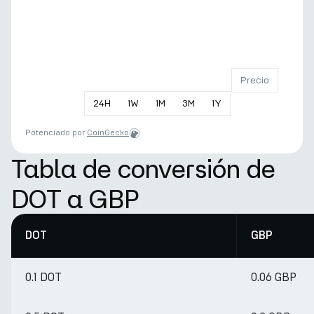
Precio
24
H
1
W
1
M
3
M
1
Y
Potenciado por
CoinGecko
Tabla de conversión de
DOT a GBP
DOT
GBP
0.1 DOT
0.06 GBP