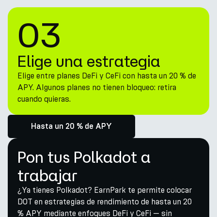
03
Elige una estrategia
Elige entre planes DeFi y CeFi con hasta un 20 % de
APY. Algunos planes no tienen bloqueo: retira
cuando quieras.
Hasta un 20 % de APY
Pon tus Polkadot a
trabajar
¿Ya tienes Polkadot? EarnPark te permite colocar
DOT en estrategias de rendimiento de hasta un 20
% APY mediante enfoques DeFi y CeFi — sin