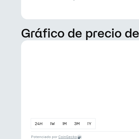
Gráfico de precio d
24
H
1
W
1
M
3
M
1
Y
Potenciado por
CoinGecko