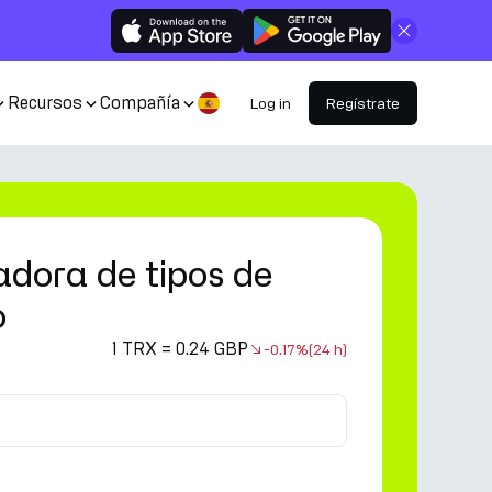
Cerrar
Recursos
Compañía
Log in
Regístrate
adora de tipos de
o
1 TRX = 0.24 GBP
-0.17%
(24 h)