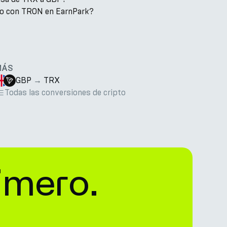
to con TRON en EarnPark?
MÁS
GBP
→
TRX
Todas las conversiones de cripto
imero.