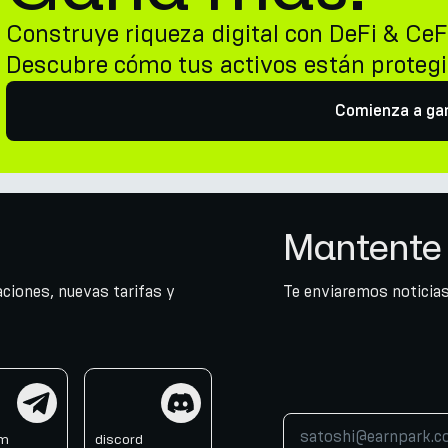
Construye riqueza digital con DeFi & CeF
Descubre cómo tus activos están proteg
Comienza a ga
Mantente 
ciones, nuevas tarifas y
Te enviaremos noticias
am
discord
am
discord