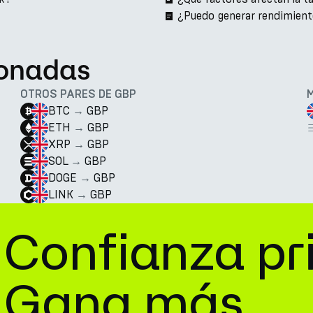
¿Puedo generar rendimien
ionadas
OTROS PARES DE GBP
BTC
→
GBP
ETH
→
GBP
XRP
→
GBP
SOL
→
GBP
DOGE
→
GBP
LINK
→
GBP
Confianza pr
Gana más.