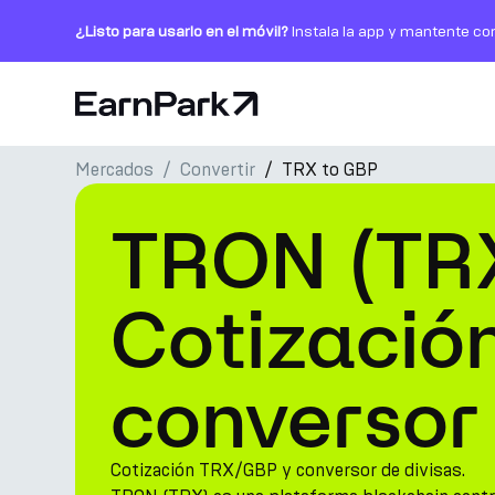
¿Listo para usarlo en el móvil?
Instala la app y mantente co
Página de inicio
Mercados
Convertir
TRX to GBP
Productos
TRON (TRX
Mercados
Calculadoras
Cotizació
PARK Token
conversor
Recursos
Compañía
Cotización TRX/GBP y conversor de divisas.