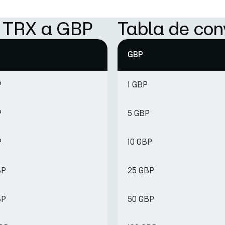
e TRX a GBP
Tabla de con
GBP
P
1 GBP
P
5 GBP
P
10 GBP
BP
25 GBP
BP
50 GBP