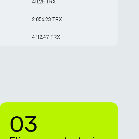
411.25 TRX
2 056.23 TRX
4 112.47 TRX
03