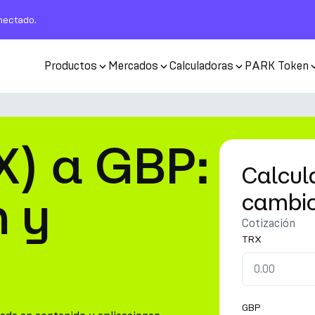
nectado.
Productos
Mercados
Calculadoras
PARK Token
) a GBP:
Calcul
n y
cambi
Cotización
TRX
GBP