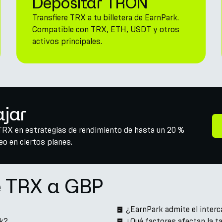
Depositar TRON
Transfiere TRX a tu billetera de EarnPark.
Compatible con TRX, ETH, USDT y otros
activos principales.
ajar
TRX en estrategias de rendimiento de hasta un 20 %
o en ciertos planes.
e TRX a GBP
¿EarnPark admite el inter
k?
¿Qué factores afectan la 