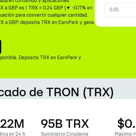
ada en contenido y aplicaciones
TRX a GBP es 1 TRX = 0.24 GBP (▼ -0.17% en
nuación para convertir cualquier cantidad.
RX a GBP: deposita TRX en EarnPark y gana
sponible. Deposita TRX en EarnPark y
rcado de TRON (TRX)
.22M
95B TRX
$0
ing en 24 h
Suministro Circulante
Máximo H