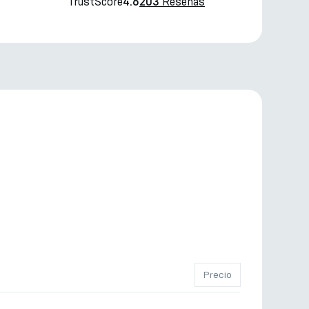
TrustScore
Reseñas
4.6
203
Precio