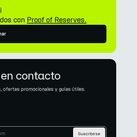
i
idos con
Proof of Reserves.
nar
en contacto
, ofertas promocionales y guías útiles.
Suscribirse