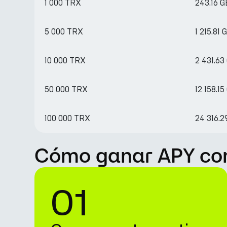
1 000 TRX
243.16 
5 000 TRX
1 215.81 
10 000 TRX
2 431.63
50 000 TRX
12 158.1
100 000 TRX
24 316.2
Cómo ganar APY con
01