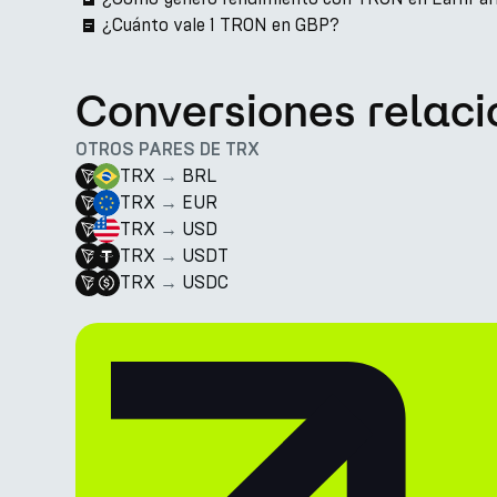
¿Cuánto vale 1 TRON en GBP?
Conversiones relac
OTROS PARES DE TRX
TRX
→
BRL
TRX
→
EUR
TRX
→
USD
TRX
→
USDT
TRX
→
USDC