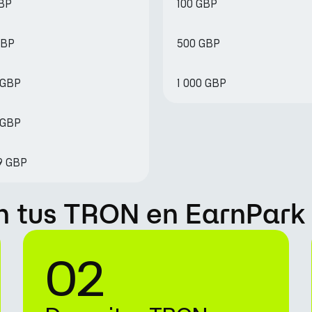
GBP
100 GBP
GBP
500 GBP
 GBP
1 000 GBP
5 GBP
9 GBP
 tus TRON en EarnPark
02