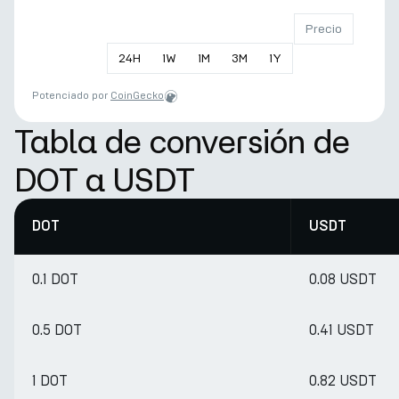
Precio
24
H
1
W
1
M
3
M
1
Y
Potenciado por
CoinGecko
Tabla de conversión de
DOT a USDT
DOT
USDT
0.1 DOT
0.08 USDT
0.5 DOT
0.41 USDT
1 DOT
0.82 USDT