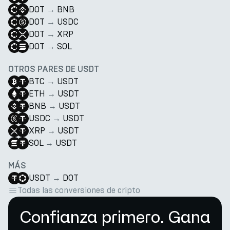
DOT
→
BNB
DOT
→
USDC
DOT
→
XRP
DOT
→
SOL
OTROS PARES DE USDT
BTC
→
USDT
ETH
→
USDT
BNB
→
USDT
USDC
→
USDT
XRP
→
USDT
SOL
→
USDT
MÁS
USDT
→
DOT
Todas las conversiones de cripto
Confianza primero. Gana