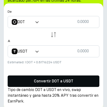
alcanzado $81.76M en las últimas 24 horas.
De
DOT
A
USDT
Estimated:
1 DOT
≈
0.81716224 USDT
Convertir DOT a USDT
Tipo de cambio DOT a USDT en vivo, swap
instantáneo y gana hasta 20% APY tras convertir en
EarnPark.