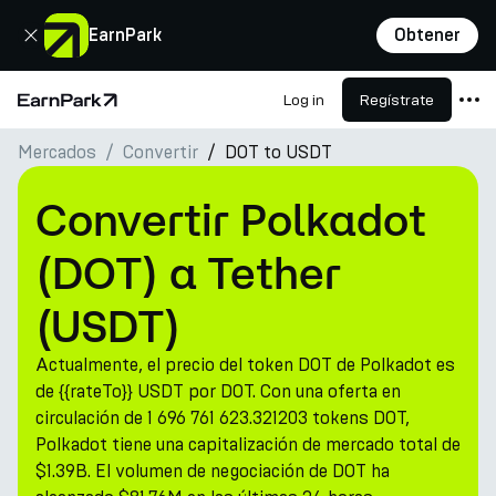
Cerrar
EarnPark
Obtener
Log in
Regístrate
Página de inicio
Mercados
Convertir
DOT to USDT
Productos
Mercados
Convertir Polkadot
Calculadoras
(DOT) a Tether
PARK Token
(USDT)
Recursos
Actualmente, el precio del token DOT de Polkadot es
Compañía
de {{rateTo}} USDT por DOT. Con una oferta en
circulación de 1 696 761 623.321203 tokens DOT,
Polkadot tiene una capitalización de mercado total de
$1.39B. El volumen de negociación de DOT ha