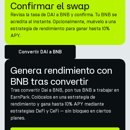
Confirmar el swap
Revisa la tasa de DAI a BNB y confirma. Tu BNB se
acredita al instante. Opcionalmente, muévelo a una
estrategia de rendimiento para ganar hasta 10%
APY.
Convertir DAI a BNB
Genera rendimiento con
BNB tras convertir
Tras convertir Dai a BNB, pon tus BNB a trabajar en
EarnPark. Colócalos en una estrategia de
rendimiento y gana hasta 10% APY mediante
estrategias DeFi y CeFi — sin bloqueo en ciertos
planes.