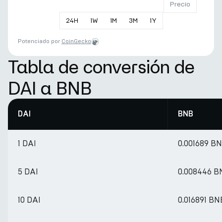
Precio
24
H
1
W
1
M
3
M
1
Y
Potenciado por
CoinGecko
Tabla de conversión de
DAI a BNB
DAI
BNB
1 DAI
0.001689 B
5 DAI
0.008446 B
10 DAI
0.016891 BN