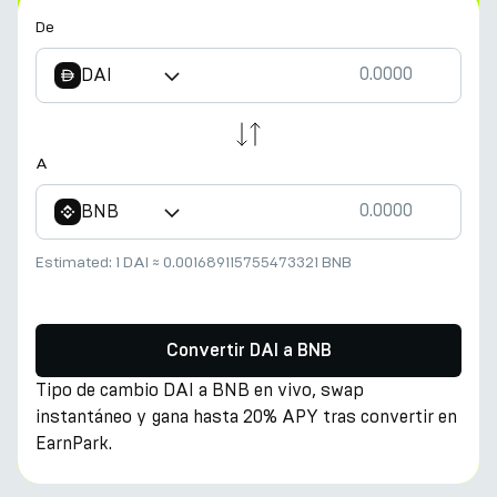
De
DAI
A
BNB
Estimated:
1 DAI
≈
0.001689115755473321 BNB
Convertir DAI a BNB
Tipo de cambio DAI a BNB en vivo, swap
instantáneo y gana hasta 20% APY tras convertir en
EarnPark.