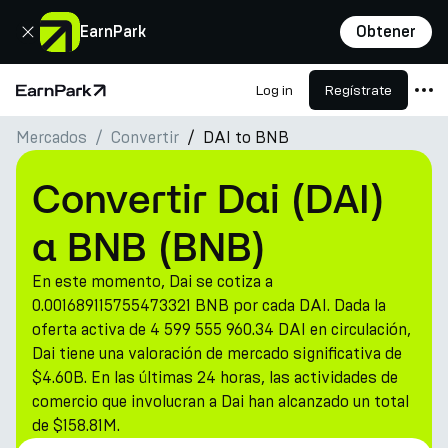
Cerrar
EarnPark
Obtener
Log in
Regístrate
Página de inicio
Mercados
Convertir
DAI to BNB
Productos
Mercados
Convertir Dai (DAI)
Calculadoras
a BNB (BNB)
PARK Token
En este momento, Dai se cotiza a
Recursos
0.001689115755473321 BNB por cada DAI. Dada la
oferta activa de 4 599 555 960.34 DAI en circulación,
Compañía
Dai tiene una valoración de mercado significativa de
$4.60B. En las últimas 24 horas, las actividades de
comercio que involucran a Dai han alcanzado un total
de $158.81M.