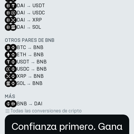
DAI
→
USDT
DAI
→
USDC
DAI
→
XRP
DAI
→
SOL
OTROS PARES DE BNB
BTC
→
BNB
ETH
→
BNB
USDT
→
BNB
USDC
→
BNB
XRP
→
BNB
SOL
→
BNB
MÁS
BNB
→
DAI
Todas las conversiones de cripto
Confianza primero. Gana