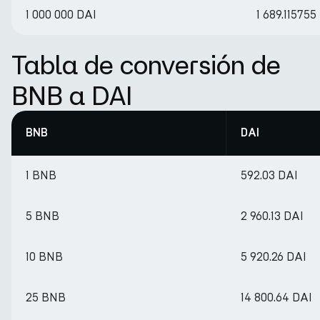
1 000 000 DAI
1 689.11575
Tabla de conversión de
BNB a DAI
BNB
DAI
1 BNB
592.03 DAI
5 BNB
2 960.13 DAI
10 BNB
5 920.26 DAI
25 BNB
14 800.64 DAI