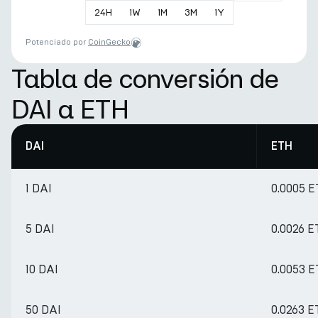
24
H
1
W
1
M
3
M
1
Y
Potenciado por
CoinGecko
Tabla de conversión de
DAI a ETH
DAI
ETH
1 DAI
0.0005 
5 DAI
0.0026 
10 DAI
0.0053 
50 DAI
0.0263 