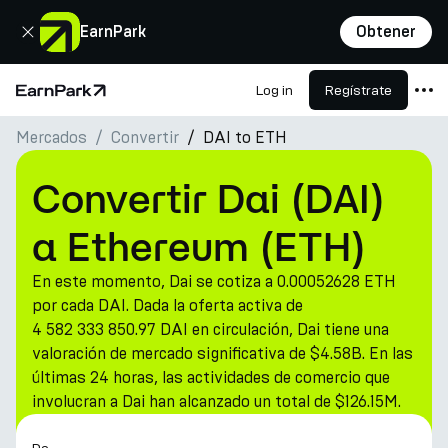
Cerrar
EarnPark
Obtener
Log in
Regístrate
Página de inicio
Mercados
Convertir
DAI to ETH
Productos
Mercados
Convertir Dai (DAI)
Calculadoras
a Ethereum (ETH)
PARK Token
En este momento, Dai se cotiza a 0.00052628 ETH
Recursos
por cada DAI. Dada la oferta activa de
4 582 333 850.97 DAI en circulación, Dai tiene una
Compañía
valoración de mercado significativa de $4.58B. En las
últimas 24 horas, las actividades de comercio que
involucran a Dai han alcanzado un total de $126.15M.