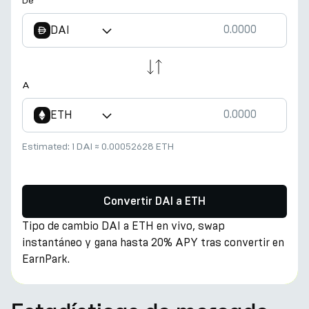
De
DAI
A
ETH
Estimated:
1 DAI
≈
0.00052628 ETH
Convertir DAI a ETH
Tipo de cambio DAI a ETH en vivo, swap
instantáneo y gana hasta 20% APY tras convertir en
EarnPark.