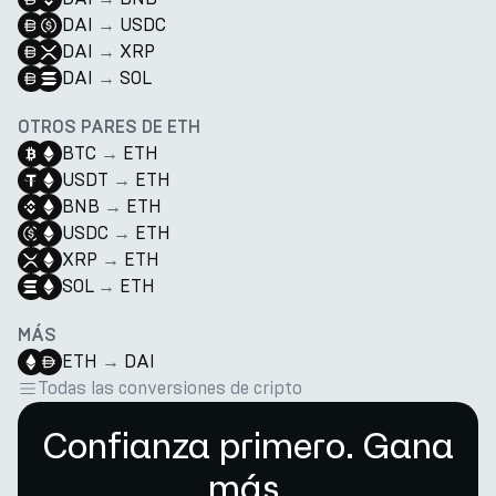
DAI
→
USDC
DAI
→
XRP
DAI
→
SOL
OTROS PARES DE ETH
BTC
→
ETH
USDT
→
ETH
BNB
→
ETH
USDC
→
ETH
XRP
→
ETH
SOL
→
ETH
MÁS
ETH
→
DAI
Todas las conversiones de cripto
Confianza primero. Gana
más.