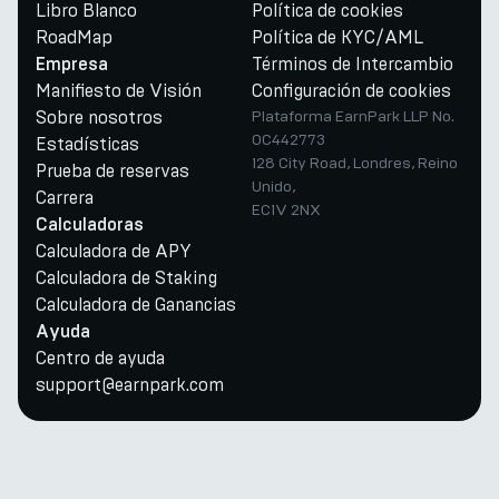
Libro Blanco
Política de cookies
RoadMap
Política de KYC/AML
Términos de Intercambio
Empresa
Manifiesto de Visión
Configuración de cookies
Sobre nosotros
Plataforma EarnPark LLP No.
OC442773
Estadísticas
128 City Road, Londres, Reino
Prueba de reservas
Unido,
Carrera
EC1V 2NX
Calculadoras
Calculadora de APY
Calculadora de Staking
Calculadora de Ganancias
Ayuda
Centro de ayuda
support@earnpark.com