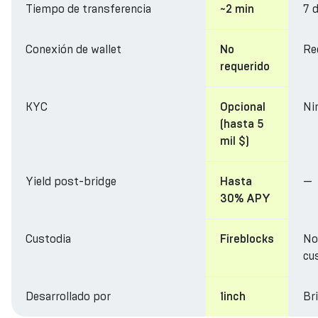
Tiempo de transferencia
7 
~2 min
Conexión de wallet
Re
No
requerido
KYC
Ni
Opcional
(hasta 5
mil $)
Yield post-bridge
—
Hasta
30% APY
Custodia
No
Fireblocks
cu
Desarrollado por
Br
1inch