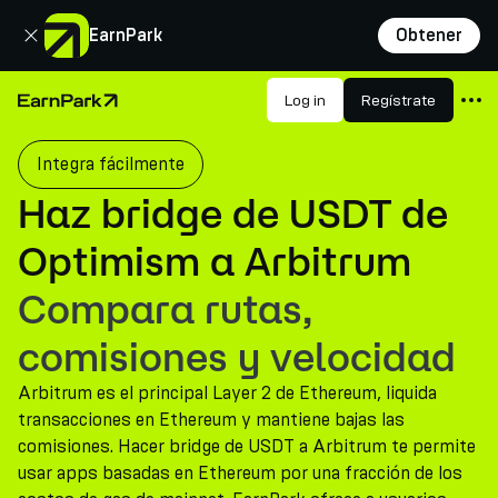
Cerrar
EarnPark
Obtener
Productos
Log in
Regístrate
Página de inicio
Mercados
Integra fácilmente
Calculadoras
Haz bridge de USDT de
PARK Token
Optimism a Arbitrum
Recursos
Compara rutas,
Compañía
comisiones y velocidad
Arbitrum es el principal Layer 2 de Ethereum, liquida
transacciones en Ethereum y mantiene bajas las
comisiones. Hacer bridge de USDT a Arbitrum te permite
usar apps basadas en Ethereum por una fracción de los