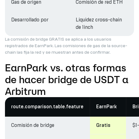
Gas de origen
Comisión de red ETH
Desarrollado por
Liquidez cross-chain
de 1inch
La comisión de bridge GRATIS se aplica a los usuarios
registrados de EarnPark. Las comisiones de gas de la source-
chain las fija la red y se muestran antes de confirmar.
EarnPark vs. otras formas
de hacer bridge de USDT a
Arbitrum
route.comparison.table.feature
EarnPark
Br
Comisión de bridge
$1
Gratis