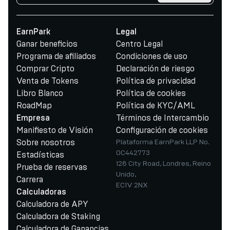
EarnPark
Legal
Ganar beneficios
Centro Legal
Programa de afiliados
Condiciones de uso
Comprar Cripto
Declaración de riesgo
Venta de Tokens
Política de privacidad
Libro Blanco
Política de cookies
RoadMap
Política de KYC/AML
Términos de Intercambio
Empresa
Manifiesto de Visión
Configuración de cookies
Sobre nosotros
Plataforma EarnPark LLP No.
OC442773
Estadísticas
128 City Road, Londres, Reino
Prueba de reservas
Unido,
Carrera
EC1V 2NX
Calculadoras
Calculadora de APY
Calculadora de Staking
Calculadora de Ganancias