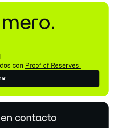
imero.
i
idos con
Proof of Reserves.
nar
en contacto