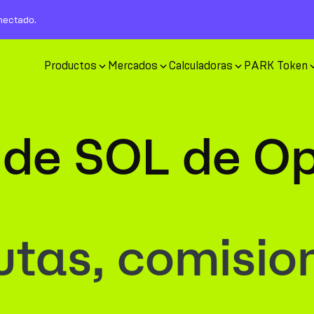
nectado.
Productos
Mercados
Calculadoras
PARK Token
 de SOL de O
tas, comisio