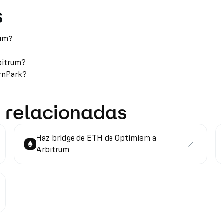
s
rum?
bitrum?
arnPark?
 relacionadas
Haz bridge de ETH de Optimism a
Arbitrum