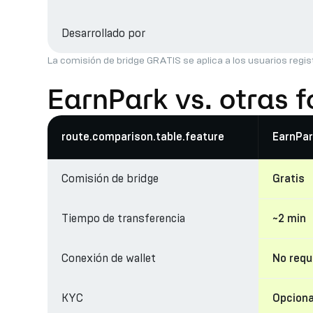
Desarrollado por
La comisión de bridge GRATIS se aplica a los usuarios regis
EarnPark vs. otras 
route.comparison.table.feature
EarnPar
Comisión de bridge
Gratis
Tiempo de transferencia
~2 min
Conexión de wallet
No requ
KYC
Opciona