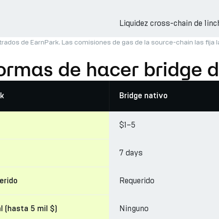
Liquidez cross-chain de 1inc
trados de EarnPark. Las comisiones de gas de la source-chain las fija 
formas de hacer bridge 
k
Bridge nativo
$1–5
7 days
Requerido
erido
Ninguno
l (hasta 5 mil $)