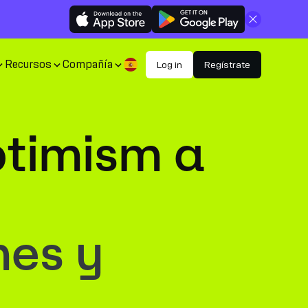
Cerrar
Recursos
Compañía
Log in
Regístrate
ptimism a
nes y