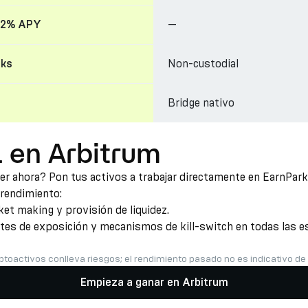
—
22% APY
Non-custodial
cks
Bridge nativo
 en Arbitrum
r ahora? Pon tus activos a trabajar directamente en EarnPark 
 rendimiento:
t making y provisión de liquidez.
ites de exposición y mecanismos de kill-switch en todas las es
ptoactivos conlleva riesgos; el rendimiento pasado no es indicativo de
Empieza a ganar en Arbitrum