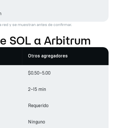
h
la red y se muestran antes de confirmar.
de SOL a Arbitrum
Otros agregadores
$0.50–5.00
2–15 min
Requerido
Ninguno