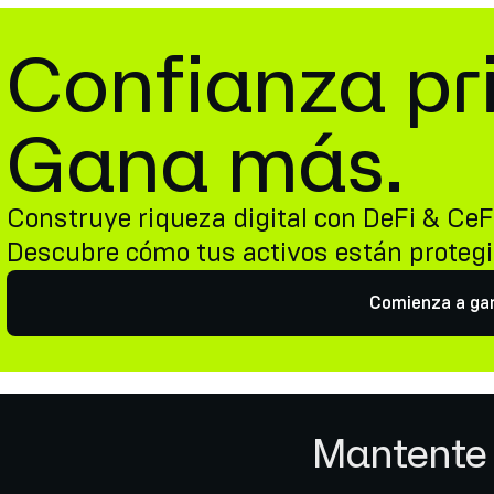
Confianza pr
Gana más.
Construye riqueza digital con DeFi & CeF
Descubre cómo tus activos están proteg
Comienza a ga
Mantente 