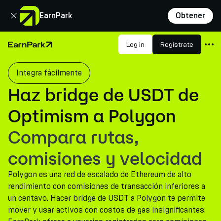
Cerrar
EarnPark
Obtener
Productos
Log in
Regístrate
Página de inicio
Mercados
Integra fácilmente
Calculadoras
Haz bridge de USDT de
PARK Token
Optimism a Polygon
Recursos
Compara rutas,
Compañía
comisiones y velocidad
Polygon es una red de escalado de Ethereum de alto
rendimiento con comisiones de transacción inferiores a
un centavo. Hacer bridge de USDT a Polygon te permite
mover y usar activos con costos de gas insignificantes.