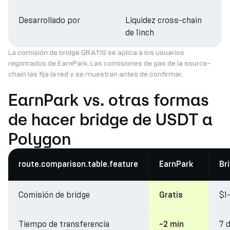
Desarrollado por
Liquidez cross-chain
de 1inch
La comisión de bridge GRATIS se aplica a los usuarios
registrados de EarnPark. Las comisiones de gas de la source-
chain las fija la red y se muestran antes de confirmar.
EarnPark vs. otras formas
de hacer bridge de USDT a
Polygon
route.comparison.table.feature
EarnPark
Br
Comisión de bridge
$1
Gratis
Tiempo de transferencia
7 
~2 min