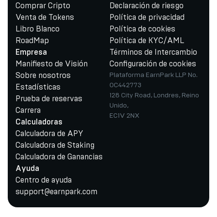
Comprar Cripto
Declaración de riesgo
Venta de Tokens
Política de privacidad
Libro Blanco
Política de cookies
RoadMap
Política de KYC/AML
Términos de Intercambio
Empresa
Manifiesto de Visión
Configuración de cookies
Sobre nosotros
Plataforma EarnPark LLP No.
OC442773
Estadísticas
128 City Road, Londres, Reino
Prueba de reservas
Unido,
Carrera
EC1V 2NX
Calculadoras
Calculadora de APY
Calculadora de Staking
Calculadora de Ganancias
Ayuda
Centro de ayuda
support@earnpark.com