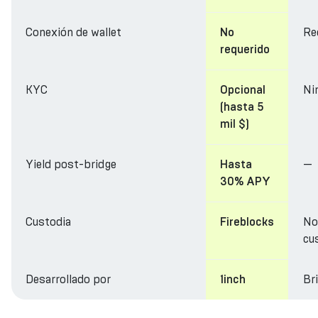
Conexión de wallet
Re
No
requerido
KYC
Ni
Opcional
(hasta 5
mil $)
Yield post-bridge
—
Hasta
30% APY
Custodia
No
Fireblocks
cu
Desarrollado por
Br
1inch