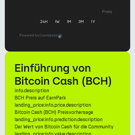
Preis
24
H
1
W
1
M
3
M
1
Y
Powered by
CoinGecko
Einführung von
Bitcoin Cash (BCH)
info.description
BCH Preis auf EarnPark
landing_price:info.price.description
Bitcoin Cash (BCH) Preisvorhersage
landing_price:info.prediction.description
Der Wert von Bitcoin Cash für die Community
landing_price:info.value.description