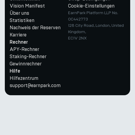
Vision Manifest
Cookie-Einstellungen
Über uns
EarnPark Platform LLP No.
OC442773
Statistiken
128 City Road, London, United
Nachweis der Reserven
Kingdom,
Karriere
EC1V 2NX
Rechner
APY-Rechner
Staking-Rechner
Gewinnrechner
Hilfe
Hilfezentrum
support@earnpark.com
Twitter
Youtube
Telegram
Discord