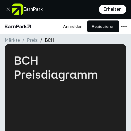
Schließen
EarnPark
Erhalten
Anmelden
Registrieren
Startseite
Märkte
Preis
BCH
Produkte
Märkte
BCH
Rechner
Preisdiagramm
PARK Token
Ressourcen
Unternehmen