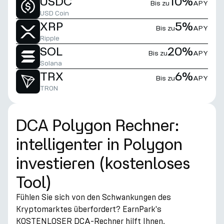
USDC
10%
Bis zu
APY
USD Coin
XRP
5%
Bis zu
APY
Ripple
SOL
20%
Bis zu
APY
Solana
TRX
6%
Bis zu
APY
TRON
DCA Polygon Rechner:
intelligenter in Polygon
investieren (kostenloses
Tool)
Fühlen Sie sich von den Schwankungen des
Kryptomarktes überfordert? EarnPark's
KOSTENLOSER DCA-Rechner hilft Ihnen,