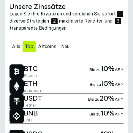
Unsere Zinssätze
Legen Sie Ihre Krypto an und verdienen Sie sofort
1
diverse Strategien
2
maximierte Renditen und
3
transparente Bedingungen.
Alle
Top
Altcoins
Neu
BTC
10%
Bis zu
APY
Bitcoin
ETH
15%
Bis zu
APY
Ethereum
USDT
20%
Bis zu
APY
Tether
BNB
10%
Bis zu
APY
BNB