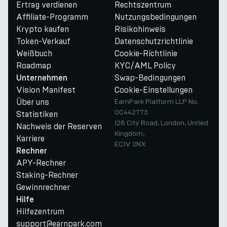
Ertrag verdienen
Rechtszentrum
Affiliate-Programm
Nutzungsbedingungen
Krypto kaufen
Risikohinweis
Token-Verkauf
Datenschutzrichtlinie
Weißbuch
Cookie-Richtlinie
Roadmap
KYC/AML Policy
Swap-Bedingungen
Unternehmen
Vision Manifest
Cookie-Einstellungen
Über uns
EarnPark Platform LLP No.
OC442773
Statistiken
128 City Road, London, United
Nachweis der Reserven
Kingdom,
Karriere
EC1V 2NX
Rechner
APY-Rechner
Staking-Rechner
Gewinnrechner
Hilfe
Hilfezentrum
support@earnpark.com