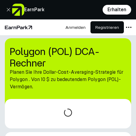
Schließen
EarnPark
Erhalten
Anmelden
Registrieren
Startseite
Produkte
Polygon (POL) DCA-
Märkte
Rechner
Rechner
Planen Sie Ihre Dollar-Cost-Averaging-Strategie für
PARK Token
Polygon . Von 10 $ zu bedeutendem Polygon (POL)-
Vermögen.
Ressourcen
Unternehmen