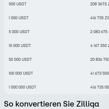
500 USDT
208 367.5 
1 000 USDT
416 735 ZI
5 000 USDT
2 083 675 
10 000 USDT
4 167 350 
50 000 USDT
20 836 750
100 000 USDT
41 673 500
1 000 000 USDT
416 735 00
So konvertieren Sie Zilliqa