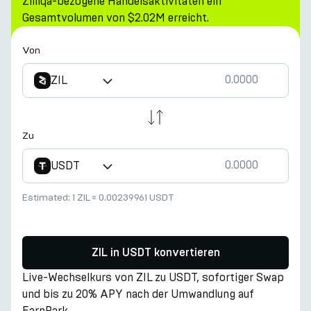
Zilliqa-bezogene Handelsaktivitäten ein
Gesamtvolumen von $2.02M erreicht.
Von
ZIL
Zu
USDT
Estimated:
1 ZIL
≈
0.00239961 USDT
ZIL in USDT konvertieren
Live-Wechselkurs von ZIL zu USDT, sofortiger Swap
und bis zu 20% APY nach der Umwandlung auf
EarnPark.