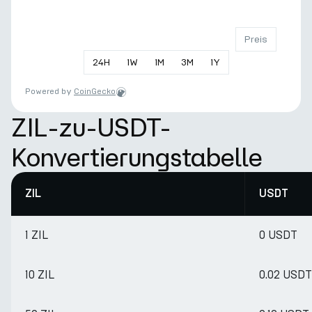
Preis
24
H
1
W
1
M
3
M
1
Y
Powered by
CoinGecko
ZIL-zu-USDT-
Konvertierungstabelle
ZIL
USDT
1 ZIL
0 USDT
10 ZIL
0.02 USDT