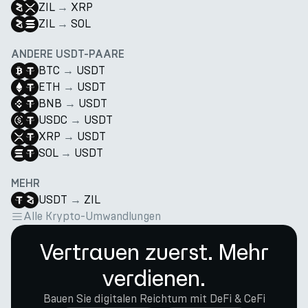
ZIL
→
XRP
ZIL
→
SOL
ANDERE USDT-PAARE
BTC
→
USDT
ETH
→
USDT
BNB
→
USDT
USDC
→
USDT
XRP
→
USDT
SOL
→
USDT
MEHR
USDT
→
ZIL
Alle Krypto-Umwandlungen
Vertrauen zuerst. Mehr
verdienen.
Bauen Sie digitalen Reichtum mit DeFi & CeFi