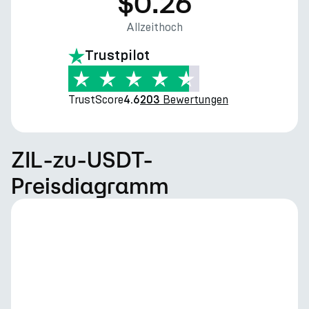
$0.26
Allzeithoch
Trustpilot
TrustScore
Bewertungen
4.6
203
ZIL-zu-USDT-
Preisdiagramm