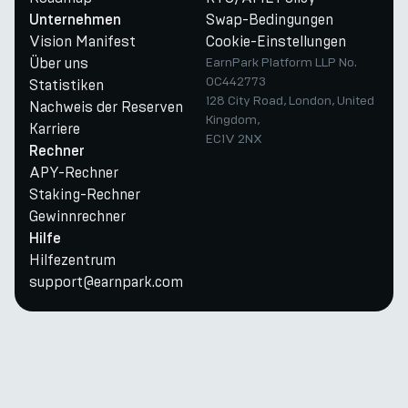
Swap-Bedingungen
Unternehmen
Vision Manifest
Cookie-Einstellungen
Über uns
EarnPark Platform LLP No.
OC442773
Statistiken
128 City Road, London, United
Nachweis der Reserven
Kingdom,
Karriere
EC1V 2NX
Rechner
APY-Rechner
Staking-Rechner
Gewinnrechner
Hilfe
Hilfezentrum
support@earnpark.com
Twitter
Youtube
Telegram
Discord