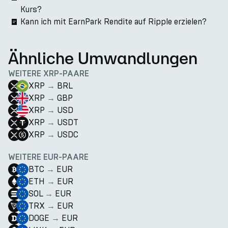
Kurs?
Kann ich mit EarnPark Rendite auf Ripple erzielen?
Ähnliche Umwandlungen
WEITERE XRP-PAARE
XRP
→
BRL
XRP
→
GBP
XRP
→
USD
XRP
→
USDT
XRP
→
USDC
WEITERE EUR-PAARE
BTC
→
EUR
ETH
→
EUR
SOL
→
EUR
TRX
→
EUR
DOGE
→
EUR