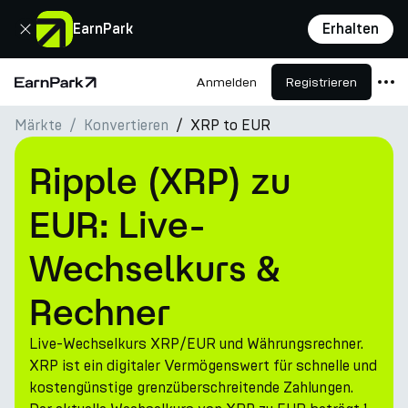
Schließen
EarnPark
Erhalten
Anmelden
Registrieren
Startseite
Märkte
Konvertieren
XRP to EUR
Produkte
Märkte
Ripple (XRP) zu
Rechner
EUR: Live-
PARK Token
Wechselkurs &
Ressourcen
Rechner
Unternehmen
Live-Wechselkurs XRP/EUR und Währungsrechner.
XRP ist ein digitaler Vermögenswert für schnelle und
kostengünstige grenzüberschreitende Zahlungen.