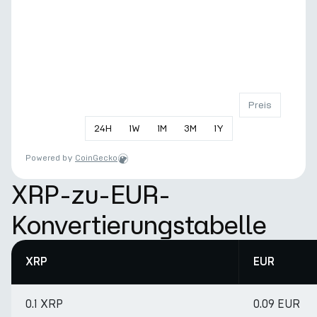
Preis
24
H
1
W
1
M
3
M
1
Y
Powered by
CoinGecko
XRP-zu-EUR-
Konvertierungstabelle
XRP
EUR
0.1 XRP
0.09 EUR