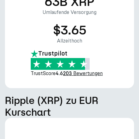
63B XRP
Umlaufende Versorgung
$3.65
Allzeithoch
Trustpilot
TrustScore
Bewertungen
4.6
203
Ripple (XRP) zu EUR
Kurschart