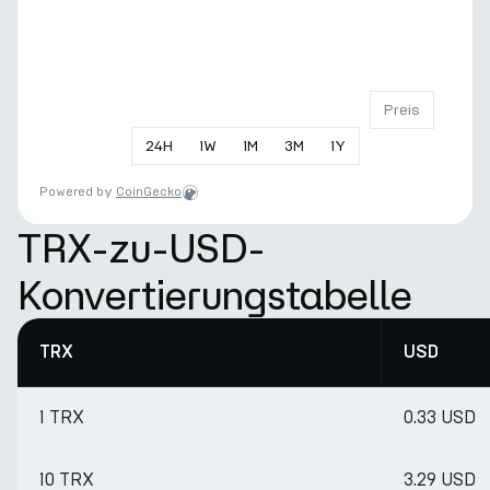
Preis
24
H
1
W
1
M
3
M
1
Y
Powered by
CoinGecko
TRX-zu-USD-
Konvertierungstabelle
TRX
USD
1 TRX
0.33 USD
10 TRX
3.29 USD