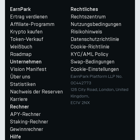
EarnPark
Rechtliches
Ertrag verdienen
Rechtszentrum
Affiliate-Programm
Nutzungsbedingungen
Krypto kaufen
Risikohinweis
Token-Verkauf
Datenschutzrichtlinie
Weißbuch
Cookie-Richtlinie
Roadmap
KYC/AML Policy
Swap-Bedingungen
Unternehmen
Vision Manifest
Cookie-Einstellungen
Über uns
EarnPark Platform LLP No.
OC442773
Statistiken
128 City Road, London, United
Nachweis der Reserven
Kingdom,
Karriere
EC1V 2NX
Rechner
APY-Rechner
Staking-Rechner
Gewinnrechner
Hilfe