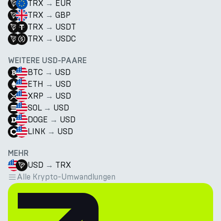
TRX
→
EUR
TRX
→
GBP
TRX
→
USDT
TRX
→
USDC
WEITERE USD-PAARE
BTC
→
USD
ETH
→
USD
XRP
→
USD
SOL
→
USD
DOGE
→
USD
LINK
→
USD
MEHR
USD
→
TRX
Alle Krypto-Umwandlungen