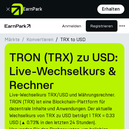
Schließen
EarnPark
Erhalten
Anmelden
Registrieren
Startseite
Märkte
Konvertieren
TRX to USD
Produkte
Märkte
TRON (TRX) zu USD:
Rechner
Live-Wechselkurs &
PARK Token
Rechner
Ressourcen
Live-Wechselkurs TRX/USD und Währungsrechner.
Unternehmen
TRON (TRX) ist eine Blockchain-Plattform für
dezentrale Inhalte und Anwendungen. Der aktuelle
Wechselkurs von TRX zu USD beträgt 1 TRX = 0.33
USD (▲ 0.73% in den letzten 24 Stunden).