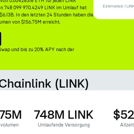
 von 0.00428318 ETH für jeden LINK
Estimated:
1 LIN
on 748 099 970.4249 LINK im Umlauf hat
6.13B. In den letzten 24 Stunden haben die
umen von $156.75M erreicht.
 Swap und bis zu 20% APY nach der
Chainlink (LINK)
.75M
748M LINK
$52
svolumen
Umlaufende Versorgung
Allzei