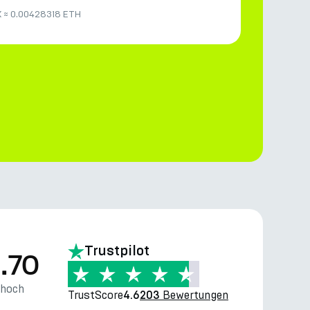
K
≈
0.00428318 ETH
Trustpilot
.70
thoch
TrustScore
Bewertungen
4.6
203