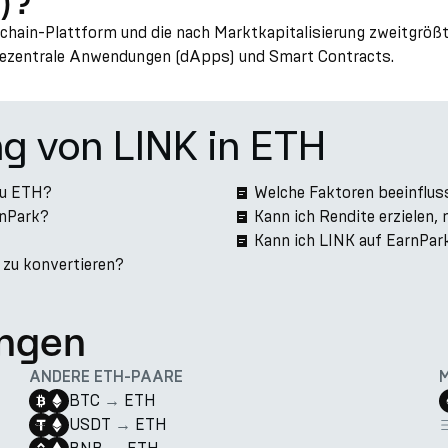
)?
hain-Plattform und die nach Marktkapitalisierung zweitgrößt
r dezentrale Anwendungen (dApps) und Smart Contracts.
ng von LINK in ETH
zu ETH?
Welche Faktoren beeinflus
rnPark?
Kann ich Rendite erzielen,
Kann ich LINK auf EarnPa
 zu konvertieren?
ngen
ANDERE ETH-PAARE
BTC
→
ETH
USDT
→
ETH