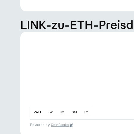
LINK-zu-ETH-Preis
24
H
1
W
1
M
3
M
1
Y
Powered by
CoinGecko