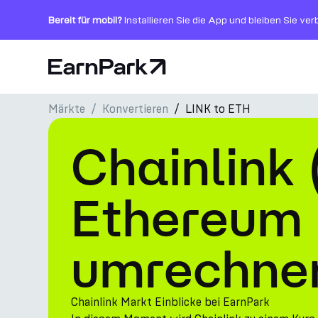
Bereit für mobil?
Installieren Sie die App und bleiben Sie ve
Startseite
Märkte
Konvertieren
LINK to ETH
Produkte
Chainlink 
Märkte
Rechner
Ethereum 
PARK Token
umrechne
Ressourcen
Unternehmen
Chainlink Markt Einblicke bei EarnPark