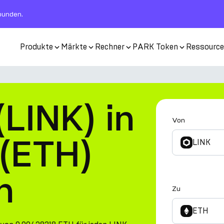
rbunden.
Produkte
Märkte
Rechner
PARK Token
Ressourc
(LINK) in
Von
(ETH)
LINK
n
Zu
ETH