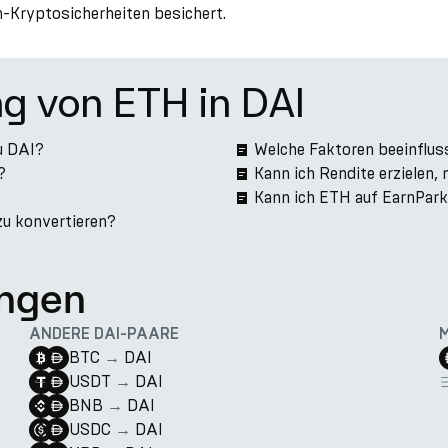
in-Kryptosicherheiten besichert.
ng von ETH in DAI
u DAI?
Welche Faktoren beeinflus
?
Kann ich Rendite erzielen,
Kann ich ETH auf EarnPar
zu konvertieren?
ngen
ANDERE DAI-PAARE
BTC
→
DAI
USDT
→
DAI
BNB
→
DAI
USDC
→
DAI