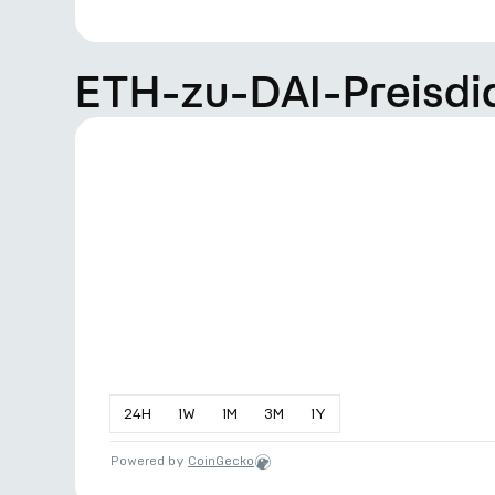
ETH-zu-DAI-Preisd
24
H
1
W
1
M
3
M
1
Y
Powered by
CoinGecko