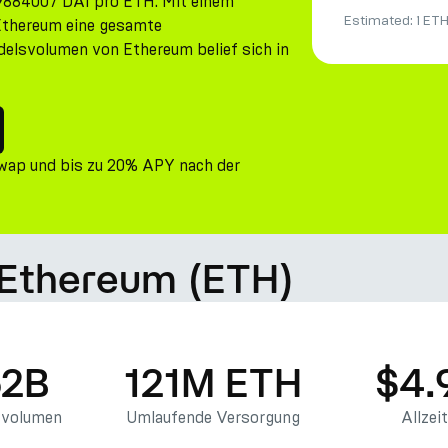
.29884007 DAI pro ETH. Mit einem
Estimated:
1 ET
Ethereum eine gesamte
delsvolumen von Ethereum belief sich in
Swap und bis zu 20% APY nach der
 Ethereum (ETH)
62B
121M ETH
$4.
svolumen
Umlaufende Versorgung
Allzei