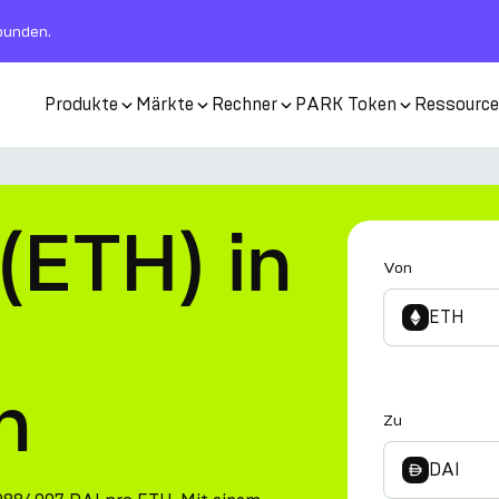
rbunden.
Produkte
Märkte
Rechner
PARK Token
Ressourc
(ETH) in
Von
ETH
n
Zu
DAI