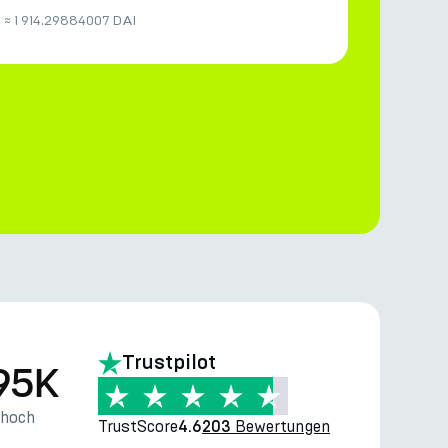
H
≈
1 914.29884007 DAI
Trustpilot
95K
thoch
TrustScore
Bewertungen
4.6
203