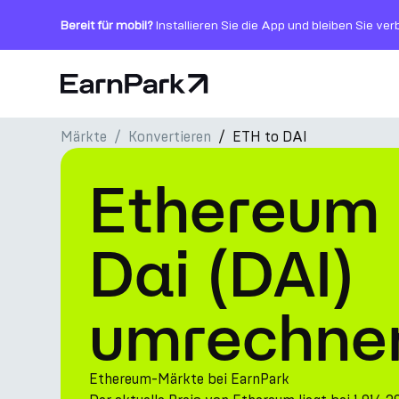
Bereit für mobil?
Installieren Sie die App und bleiben Sie ve
Startseite
Märkte
Konvertieren
ETH to DAI
Produkte
Ethereum 
Märkte
Rechner
Dai (DAI)
PARK Token
umrechne
Ressourcen
Unternehmen
Ethereum-Märkte bei EarnPark