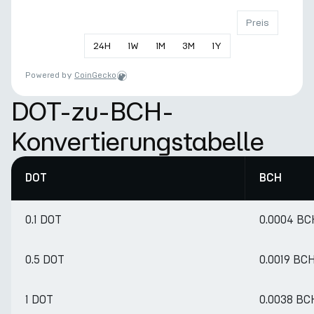
Preis
24
H
1
W
1
M
3
M
1
Y
Powered by
CoinGecko
DOT-zu-BCH-
Konvertierungstabelle
DOT
BCH
0.1 DOT
0.0004 BC
0.5 DOT
0.0019 BC
1 DOT
0.0038 BC