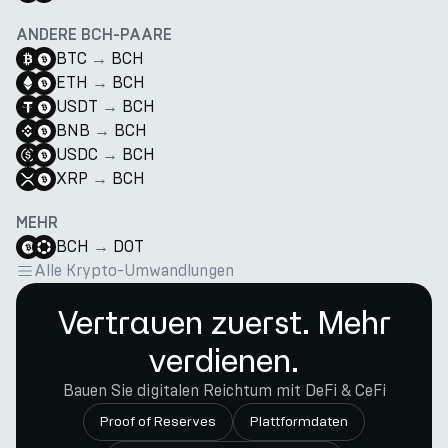
ANDERE BCH-PAARE
BTC
→
BCH
ETH
→
BCH
USDT
→
BCH
BNB
→
BCH
USDC
→
BCH
XRP
→
BCH
MEHR
BCH
→
DOT
Alle Krypto-Umwandlungen
Vertrauen zuerst. Mehr
verdienen.
Bauen Sie digitalen Reichtum mit DeFi & CeFi
Proof of Reserves
Plattformdaten