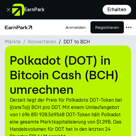
Schließen
EarnPark
Erhalten
Anmelden
Registrieren
Startseite
Märkte
Konvertieren
DOT to BCH
Produkte
Märkte
Polkadot (DOT) in
Rechner
Bitcoin Cash (BCH)
PARK Token
umrechnen
Ressourcen
Derzeit liegt der Preis für Polkadots DOT-Token bei
Unternehmen
{{rateTo}} BCH pro DOT. Mit einem Umlaufangebot
von 1 696 851 928.569568 DOT-Token hält Polkadot
eine gesamte Marktkapitalisierung von $1.39B. Das
Handelsvolumen für DOT hat in den letzten 24