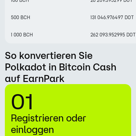
100 BCH
26 209.395299 DOT
500 BCH
131 046.976497 DOT
1 000 BCH
262 093.952995 DOT
So konvertieren Sie
Polkadot in Bitcoin Cash
auf EarnPark
01
Registrieren oder
einloggen