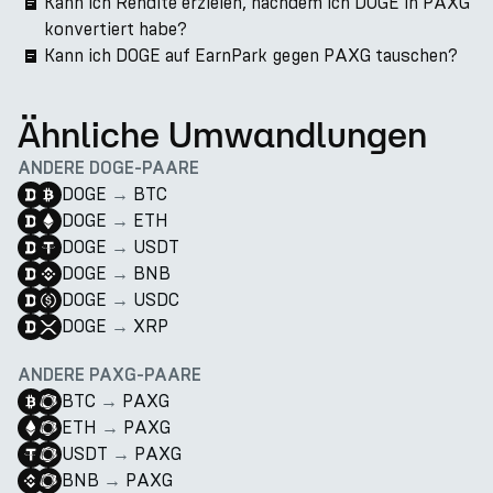
Kann ich Rendite erzielen, nachdem ich DOGE in PAXG
konvertiert habe?
Kann ich DOGE auf EarnPark gegen PAXG tauschen?
Ähnliche Umwandlungen
ANDERE DOGE-PAARE
DOGE
→
BTC
DOGE
→
ETH
DOGE
→
USDT
DOGE
→
BNB
DOGE
→
USDC
DOGE
→
XRP
ANDERE PAXG-PAARE
BTC
→
PAXG
ETH
→
PAXG
USDT
→
PAXG
BNB
→
PAXG