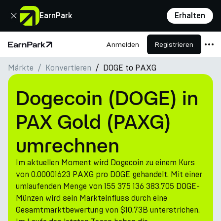
Schließen
EarnPark
Erhalten
Anmelden
Registrieren
Startseite
Märkte
Konvertieren
DOGE to PAXG
Produkte
Märkte
Dogecoin (DOGE) in
Rechner
PAX Gold (PAXG)
PARK Token
umrechnen
Ressourcen
Im aktuellen Moment wird Dogecoin zu einem Kurs
Unternehmen
von 0.00001623 PAXG pro DOGE gehandelt. Mit einer
umlaufenden Menge von 155 375 136 383.705 DOGE-
Münzen wird sein Markteinfluss durch eine
Gesamtmarktbewertung von $10.73B unterstrichen.