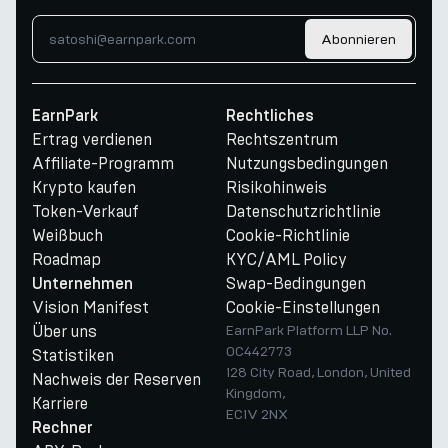
Abonnieren
EarnPark
Rechtliches
Ertrag verdienen
Rechtszentrum
Affiliate-Programm
Nutzungsbedingungen
Krypto kaufen
Risikohinweis
Token-Verkauf
Datenschutzrichtlinie
Weißbuch
Cookie-Richtlinie
Roadmap
KYC/AML Policy
Swap-Bedingungen
Unternehmen
Vision Manifest
Cookie-Einstellungen
Über uns
EarnPark Platform LLP No.
OC442773
Statistiken
128 City Road, London, United
Nachweis der Reserven
Kingdom,
Karriere
EC1V 2NX
Rechner