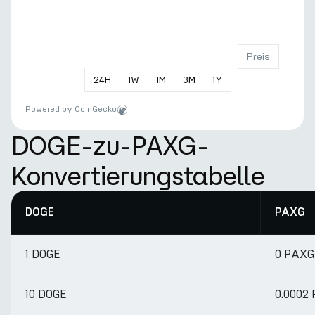
Preis
24
H
1
W
1
M
3
M
1
Y
Powered by
CoinGecko
DOGE-zu-PAXG-
Konvertierungstabelle
DOGE
PAXG
1 DOGE
0 PAXG
10 DOGE
0.0002