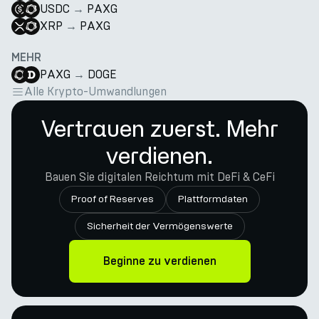
USDC
→
PAXG
XRP
→
PAXG
MEHR
PAXG
→
DOGE
Alle Krypto-Umwandlungen
Vertrauen zuerst. Mehr
verdienen.
Bauen Sie digitalen Reichtum mit DeFi & CeFi
Proof of Reserves
Plattformdaten
Sicherheit der Vermögenswerte
Beginne zu verdienen