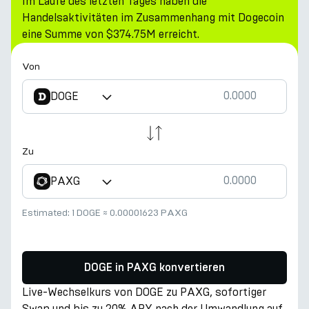
Im Laufe des letzten Tages haben die
Handelsaktivitäten im Zusammenhang mit Dogecoin
eine Summe von $374.75M erreicht.
Von
DOGE
Zu
PAXG
Estimated:
1 DOGE
≈
0.00001623 PAXG
DOGE in PAXG konvertieren
Live-Wechselkurs von DOGE zu PAXG, sofortiger
Swap und bis zu 20% APY nach der Umwandlung auf