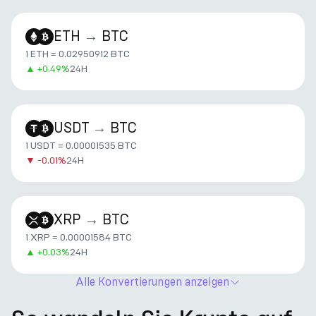
ETH
→
BTC
1 ETH = 0.02950912 BTC
▲
+
0.49%
24H
USDT
→
BTC
1 USDT = 0.00001535 BTC
▼
-0.01%
24H
XRP
→
BTC
1 XRP = 0.00001584 BTC
▲
+
0.03%
24H
Alle Konvertierungen anzeigen