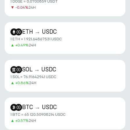
1 DOGE = 0.0700859 USDT
▼
-0.04%
24H
ETH
→
USDC
1 ETH = 1 921.64867531 USDC
▲
+
0.49%
24H
SOL
→
USDC
1 SOL = 76.91642941 USDC
▲
+
0.86%
24H
BTC
→
USDC
1 BTC = 65 120.50908214 USDC
▲
+
0.57%
24H