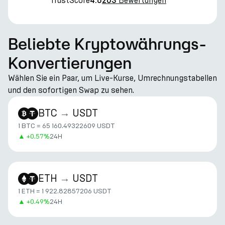
TrustScore
Bewertungen
4.6
203
Beliebte Kryptowährungs-
Konvertierungen
Wählen Sie ein Paar, um Live-Kurse, Umrechnungstabellen
und den sofortigen Swap zu sehen.
BTC
→
USDT
1 BTC = 65 160.49322609 USDT
▲
+
0.57%
24H
ETH
→
USDT
1 ETH = 1 922.82857206 USDT
▲
+
0.49%
24H