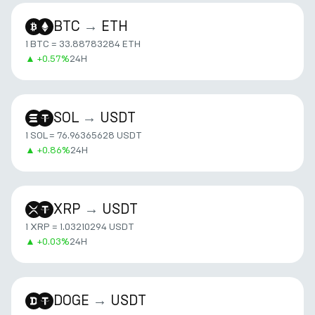
BTC
→
ETH
1 BTC = 33.88783284 ETH
▲
+
0.57%
24H
SOL
→
USDT
1 SOL = 76.96365628 USDT
▲
+
0.86%
24H
XRP
→
USDT
1 XRP = 1.03210294 USDT
▲
+
0.03%
24H
DOGE
→
USDT