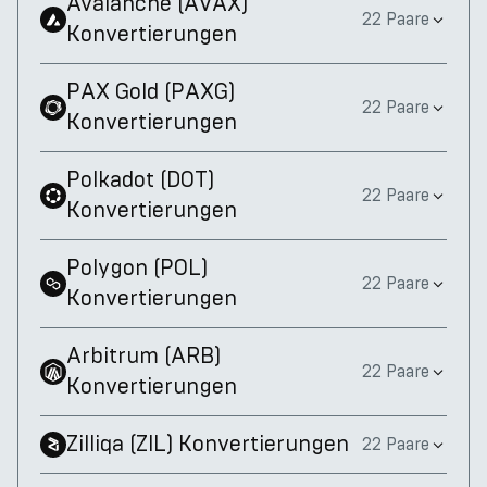
Avalanche
(
AVAX
)
22 Paare
Konvertierungen
PAX Gold
(
PAXG
)
22 Paare
Konvertierungen
Polkadot
(
DOT
)
22 Paare
Konvertierungen
Polygon
(
POL
)
22 Paare
Konvertierungen
Arbitrum
(
ARB
)
22 Paare
Konvertierungen
Zilliqa
(
ZIL
)
Konvertierungen
22 Paare