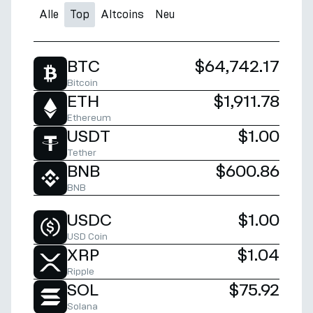
Alle
Top
Altcoins
Neu
BTC
$64,742.17
Bitcoin
ETH
$1,911.78
Ethereum
USDT
$1.00
Tether
BNB
$600.86
BNB
USDC
$1.00
USD Coin
XRP
$1.04
Ripple
SOL
$75.92
Solana