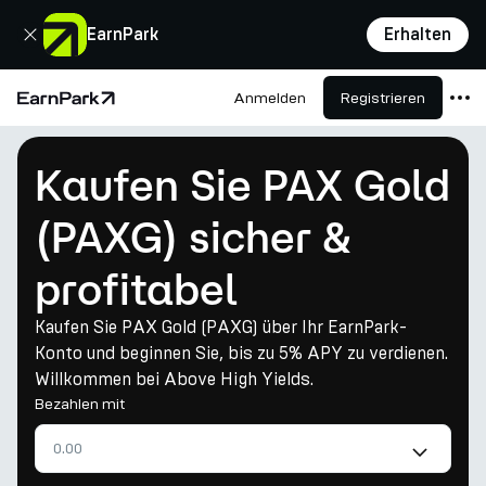
Schließen
EarnPark
Erhalten
Anmelden
Registrieren
Startseite
Produkte
Kaufen Sie PAX Gold
Märkte
(PAXG) sicher &
Rechner
profitabel
PARK Token
Ressourcen
Kaufen Sie PAX Gold (PAXG) über Ihr EarnPark-
Konto und beginnen Sie, bis zu 5% APY zu verdienen.
Unternehmen
Willkommen bei Above High Yields.
Bezahlen mit