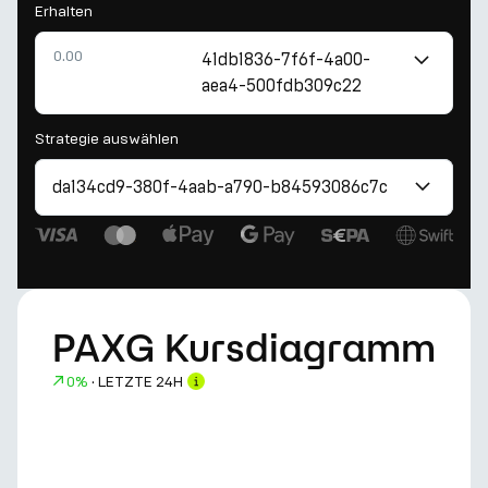
Erhalten
41db1836-7f6f-4a00-
aea4-500fdb309c22
Strategie auswählen
da134cd9-380f-4aab-a790-b84593086c7c
PAXG Kursdiagramm
0%
·
LETZTE 24H