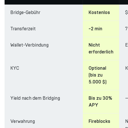
Bridge-Gebühr
$
Kostenlos
Transferzeit
7
~2 min
Wallet-Verbindung
E
Nicht
erforderlich
KYC
K
Optional
(bis zu
5.000 $)
Yield nach dem Bridging
Bis zu 30%
APY
Verwahrung
N
Fireblocks