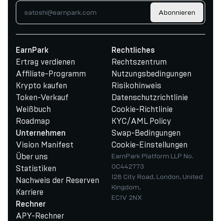
Abonnieren
EarnPark
Rechtliches
Ertrag verdienen
Rechtszentrum
Affiliate-Programm
Nutzungsbedingungen
Krypto kaufen
Risikohinweis
Token-Verkauf
Datenschutzrichtlinie
Weißbuch
Cookie-Richtlinie
Roadmap
KYC/AML Policy
Swap-Bedingungen
Unternehmen
Vision Manifest
Cookie-Einstellungen
Über uns
EarnPark Platform LLP No.
OC442773
Statistiken
128 City Road, London, United
Nachweis der Reserven
Kingdom,
Karriere
EC1V 2NX
Rechner
APY-Rechner