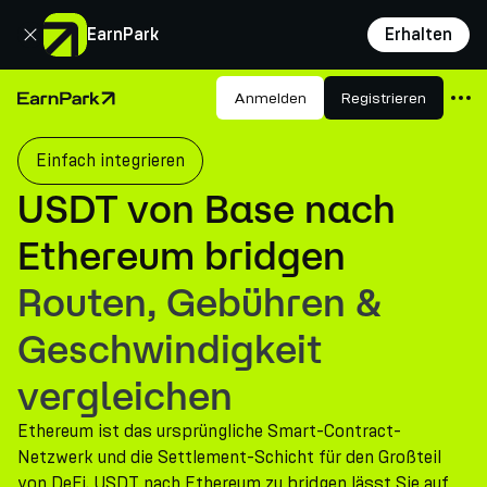
Schließen
EarnPark
Erhalten
Produkte
Anmelden
Registrieren
Startseite
Märkte
Einfach integrieren
Rechner
USDT von Base nach
PARK Token
Ethereum bridgen
Ressourcen
Routen, Gebühren &
Unternehmen
Geschwindigkeit
vergleichen
Ethereum ist das ursprüngliche Smart-Contract-
Netzwerk und die Settlement-Schicht für den Großteil
von DeFi. USDT nach Ethereum zu bridgen lässt Sie auf