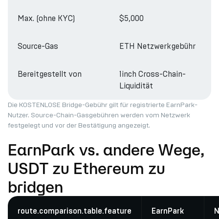
Max. (ohne KYC)
$5,000
Source-Gas
ETH Netzwerkgebühr
Bereitgestellt von
1inch Cross-Chain-
Liquidität
Die KOSTENLOSE Bridge-Gebühr gilt für registrierte EarnPark-
Nutzer. Source-Chain-Gasgebühren werden vom Netzwerk
festgelegt und vor der Bestätigung angezeigt.
EarnPark vs. andere Wege,
USDT zu Ethereum zu
bridgen
route.comparison.table.feature
EarnPark
N