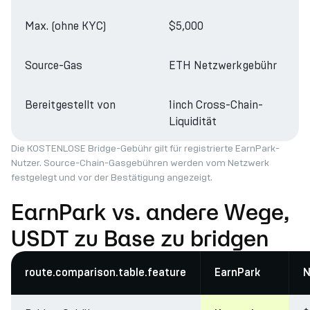
Max. (ohne KYC)
$5,000
Source-Gas
ETH Netzwerkgebühr
Bereitgestellt von
1inch Cross-Chain-
Liquidität
Die KOSTENLOSE Bridge-Gebühr gilt für registrierte EarnPark-
Nutzer. Source-Chain-Gasgebühren werden vom Netzwerk
festgelegt und vor der Bestätigung angezeigt.
EarnPark vs. andere Wege,
USDT zu Base zu bridgen
route.comparison.table.feature
EarnPark
N