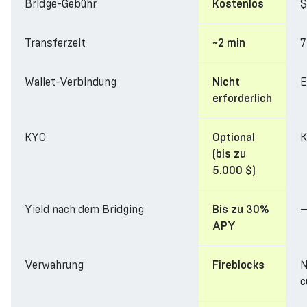
Bridge-Gebühr
$
Kostenlos
Transferzeit
7
~2 min
Wallet-Verbindung
E
Nicht
erforderlich
KYC
K
Optional
(bis zu
5.000 $)
Yield nach dem Bridging
Bis zu 30%
APY
Verwahrung
N
Fireblocks
c