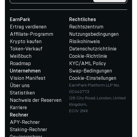
EarnPark
Rechtliches
Ertrag verdienen
Rechtszentrum
Affiliate-Programm
Nutzungsbedingungen
Krypto kaufen
Risikohinweis
Token-Verkauf
Datenschutzrichtlinie
Weißbuch
Cookie-Richtlinie
Roadmap
KYC/AML Policy
Swap-Bedingungen
Unternehmen
Vision Manifest
Cookie-Einstellungen
Über uns
EarnPark Platform LLP No.
OC442773
Statistiken
128 City Road, London, United
Nachweis der Reserven
Kingdom,
Karriere
EC1V 2NX
Rechner
APY-Rechner
Staking-Rechner
Gewinnrechner