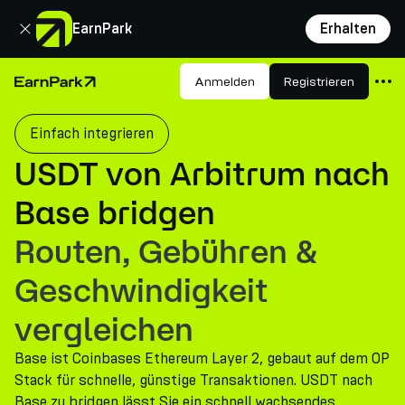
Schließen
EarnPark
Erhalten
Produkte
Anmelden
Registrieren
Startseite
Märkte
Einfach integrieren
Rechner
USDT von Arbitrum nach
PARK Token
Base bridgen
Ressourcen
Routen, Gebühren &
Unternehmen
Geschwindigkeit
vergleichen
Base ist Coinbases Ethereum Layer 2, gebaut auf dem OP
Stack für schnelle, günstige Transaktionen. USDT nach
Base zu bridgen lässt Sie ein schnell wachsendes