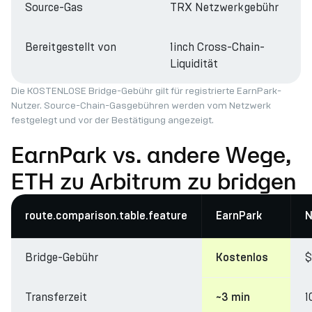
Source-Gas
TRX Netzwerkgebühr
Bereitgestellt von
1inch Cross-Chain-
Liquidität
Die KOSTENLOSE Bridge-Gebühr gilt für registrierte EarnPark-
Nutzer. Source-Chain-Gasgebühren werden vom Netzwerk
festgelegt und vor der Bestätigung angezeigt.
EarnPark vs. andere Wege,
ETH zu Arbitrum zu bridgen
route.comparison.table.feature
EarnPark
N
Bridge-Gebühr
$
Kostenlos
Transferzeit
1
~3 min