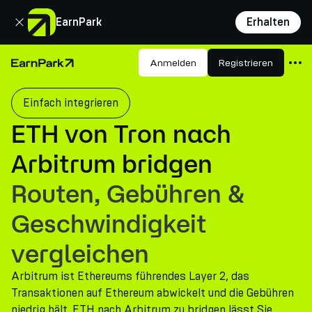
Schließen
EarnPark
Erhalten
Produkte
Anmelden
Registrieren
Startseite
Märkte
Einfach integrieren
Rechner
ETH von Tron nach
PARK Token
Arbitrum bridgen
Ressourcen
Routen, Gebühren &
Unternehmen
Geschwindigkeit
vergleichen
Arbitrum ist Ethereums führendes Layer 2, das
Transaktionen auf Ethereum abwickelt und die Gebühren
niedrig hält. ETH nach Arbitrum zu bridgen lässt Sie