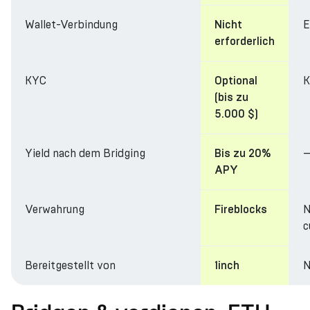
Wallet-Verbindung
E
Nicht
erforderlich
KYC
K
Optional
(bis zu
5.000 $)
Yield nach dem Bridging
Bis zu 20%
APY
Verwahrung
N
Fireblocks
c
Bereitgestellt von
N
1inch