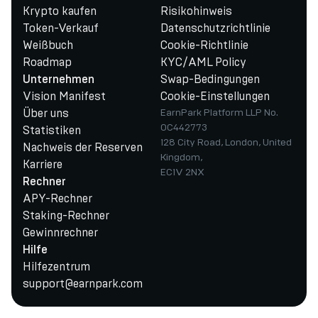
Krypto kaufen
Risikohinweis
Token-Verkauf
Datenschutzrichtlinie
Weißbuch
Cookie-Richtlinie
Roadmap
KYC/AML Policy
Swap-Bedingungen
Unternehmen
Vision Manifest
Cookie-Einstellungen
Über uns
EarnPark Platform LLP No.
OC442773
Statistiken
128 City Road, London, United
Nachweis der Reserven
Kingdom,
Karriere
EC1V 2NX
Rechner
APY-Rechner
Staking-Rechner
Gewinnrechner
Hilfe
Hilfezentrum
support@earnpark.com