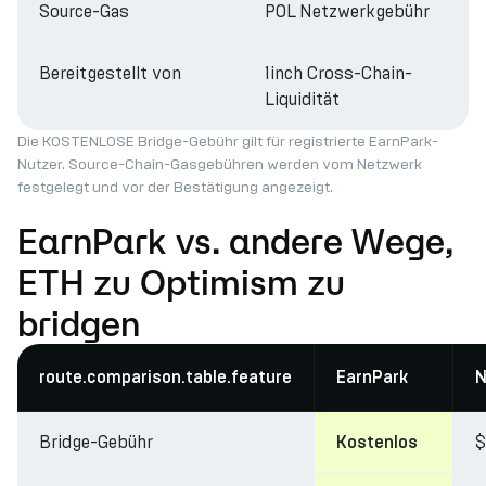
Source-Gas
POL Netzwerkgebühr
Bereitgestellt von
1inch Cross-Chain-
Liquidität
Die KOSTENLOSE Bridge-Gebühr gilt für registrierte EarnPark-
Nutzer. Source-Chain-Gasgebühren werden vom Netzwerk
festgelegt und vor der Bestätigung angezeigt.
EarnPark vs. andere Wege,
ETH zu Optimism zu
bridgen
route.comparison.table.feature
EarnPark
N
Bridge-Gebühr
$
Kostenlos