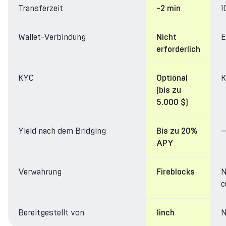
Transferzeit
1
~2 min
Wallet-Verbindung
E
Nicht
erforderlich
KYC
K
Optional
(bis zu
5.000 $)
Yield nach dem Bridging
Bis zu 20%
APY
Verwahrung
N
Fireblocks
c
Bereitgestellt von
N
1inch