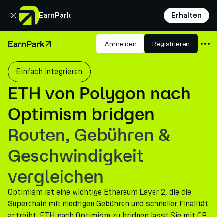
Schließen
EarnPark
Erhalten
Produkte
Anmelden
Registrieren
Startseite
Märkte
Einfach integrieren
Rechner
ETH von Polygon nach
PARK Token
Optimism bridgen
Ressourcen
Routen, Gebühren &
Unternehmen
Geschwindigkeit
vergleichen
Optimism ist eine wichtige Ethereum Layer 2, die die
Superchain mit niedrigen Gebühren und schneller Finalität
antreibt. ETH nach Optimism zu bridgen lässt Sie mit OP