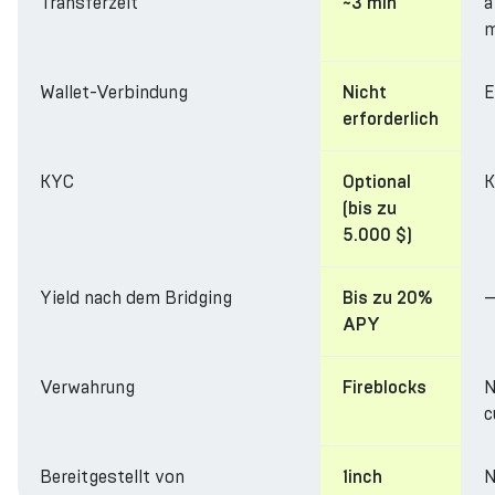
Transferzeit
a
~3 min
m
Wallet-Verbindung
E
Nicht
erforderlich
KYC
K
Optional
(bis zu
5.000 $)
Yield nach dem Bridging
Bis zu 20%
APY
Verwahrung
N
Fireblocks
c
Bereitgestellt von
N
1inch