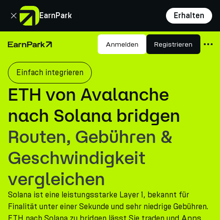
Schließen
EarnPark
Erhalten
Produkte
Anmelden
Registrieren
Startseite
Märkte
Einfach integrieren
Rechner
ETH von Avalanche
PARK Token
nach Solana bridgen
Ressourcen
Routen, Gebühren &
Unternehmen
Geschwindigkeit
vergleichen
Solana ist eine leistungsstarke Layer 1, bekannt für
Finalität unter einer Sekunde und sehr niedrige Gebühren.
ETH nach Solana zu bridgen lässt Sie traden und Apps