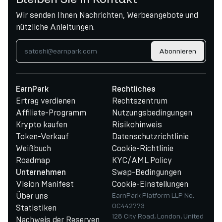
Wir senden Ihnen Nachrichten, Werbeangebote und
nützliche Anleitungen.
Abonnieren
EarnPark
Rechtliches
Ertrag verdienen
Rechtszentrum
Affiliate-Programm
Nutzungsbedingungen
Krypto kaufen
Risikohinweis
Token-Verkauf
Datenschutzrichtlinie
Weißbuch
Cookie-Richtlinie
Roadmap
KYC/AML Policy
Swap-Bedingungen
Unternehmen
Vision Manifest
Cookie-Einstellungen
Über uns
EarnPark Platform LLP No.
OC442773
Statistiken
128 City Road, London, United
Nachweis der Reserven