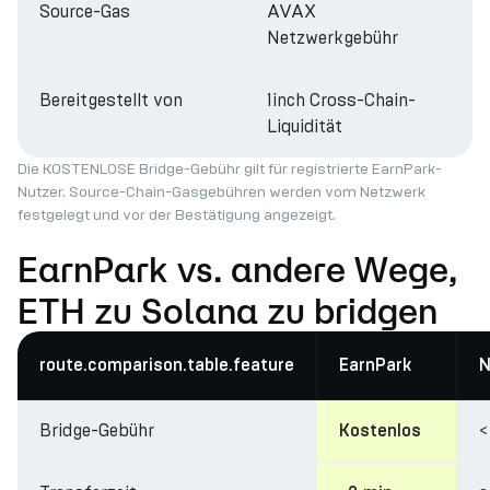
Source-Gas
AVAX
Netzwerkgebühr
Bereitgestellt von
1inch Cross-Chain-
Liquidität
Die KOSTENLOSE Bridge-Gebühr gilt für registrierte EarnPark-
Nutzer. Source-Chain-Gasgebühren werden vom Netzwerk
festgelegt und vor der Bestätigung angezeigt.
EarnPark vs. andere Wege,
ETH zu Solana zu bridgen
route.comparison.table.feature
EarnPark
N
Bridge-Gebühr
<
Kostenlos