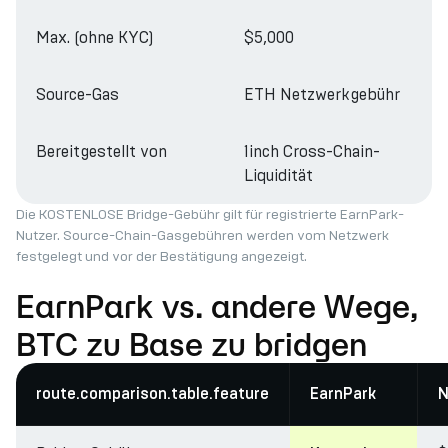
Max. (ohne KYC)
$5,000
Source-Gas
ETH Netzwerkgebühr
Bereitgestellt von
1inch Cross-Chain-
Liquidität
Die KOSTENLOSE Bridge-Gebühr gilt für registrierte EarnPark-
Nutzer. Source-Chain-Gasgebühren werden vom Netzwerk
festgelegt und vor der Bestätigung angezeigt.
EarnPark vs. andere Wege,
BTC zu Base zu bridgen
route.comparison.table.feature
EarnPark
N