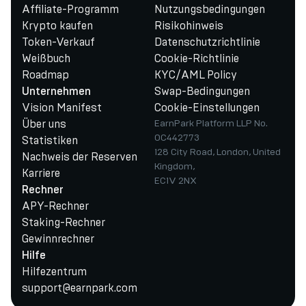
Affiliate-Programm
Nutzungsbedingungen
Krypto kaufen
Risikohinweis
Token-Verkauf
Datenschutzrichtlinie
Weißbuch
Cookie-Richtlinie
Roadmap
KYC/AML Policy
Swap-Bedingungen
Unternehmen
Vision Manifest
Cookie-Einstellungen
Über uns
EarnPark Platform LLP No.
OC442773
Statistiken
128 City Road, London, United
Nachweis der Reserven
Kingdom,
Karriere
EC1V 2NX
Rechner
APY-Rechner
Staking-Rechner
Gewinnrechner
Hilfe
Hilfezentrum
support@earnpark.com