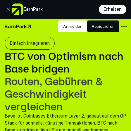
Schließen
EarnPark
Erhalten
Produkte
Anmelden
Registrieren
Startseite
Märkte
Einfach integrieren
Rechner
BTC von Optimism nach
PARK Token
Base bridgen
Ressourcen
Routen, Gebühren &
Unternehmen
Geschwindigkeit
vergleichen
Base ist Coinbases Ethereum Layer 2, gebaut auf dem OP
Stack für schnelle, günstige Transaktionen. BTC nach
Base zu bridgen lässt Sie ein schnell wachsendes