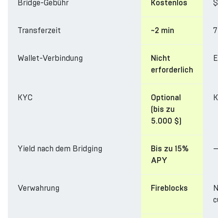
Bridge-Gebühr
$
Kostenlos
Transferzeit
7
~2 min
Wallet-Verbindung
E
Nicht
erforderlich
KYC
K
Optional
(bis zu
5.000 $)
Yield nach dem Bridging
Bis zu 15%
APY
Verwahrung
N
Fireblocks
c