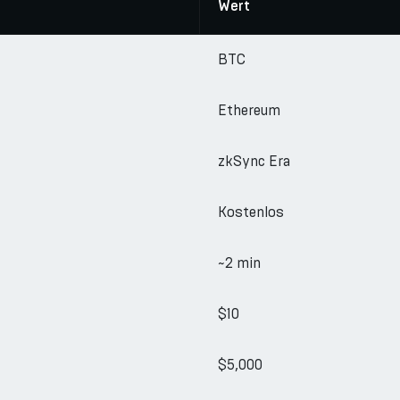
Wert
BTC
Ethereum
zkSync Era
Kostenlos
~2 min
$10
$5,000