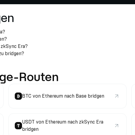
gen
ra?
gen?
h zkSync Era?
zu bridgen?
dge-Routen
BTC von Ethereum nach Base bridgen
USDT von Ethereum nach zkSync Era
bridgen