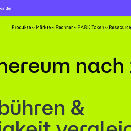
rbunden.
Produkte
Märkte
Rechner
PARK Token
Ressourc
hereum nach 
bühren &
gkeit verglei