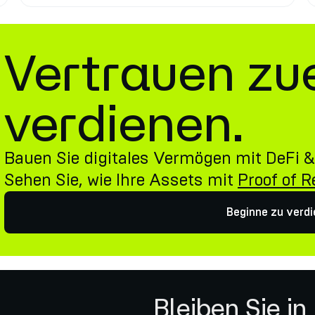
Vertrauen zu
verdienen.
Bauen Sie digitales Vermögen mit DeFi &
Sehen Sie, wie Ihre Assets mit
Proof of 
Beginne zu verd
Bleiben Sie in