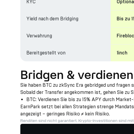
KYC
Optiona
Yield nach dem Bridging
Bis zu 
Verwahrung
Fireblo
Bereitgestellt von
1inch
Bridgen & verdienen
Sie haben BTC zu zkSync Era gebridged und fragen s
Sobald der Transfer angekommen ist, gehen Sie zu St
BTC: Verdienen Sie bis zu 15% APY durch Market-
EarnPark setzt bei allen Strategien strenge Mandats
angezeigt – geringes Risiko ≠ kein Risiko.
Renditen sind nicht garantiert. Krypto-Investitionen sind mi