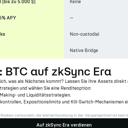
Keine
l (bis zu 5.000 $)
—
15% APY
Non-custodial
cks
Native Bridge
: BTC auf zkSync Era
ich, was als Nächstes kommt? Lassen Sie Ihre Assets direkt a
rategien und wählen Sie eine Renditeoption:
Making- und Liquiditätsstrategien.
kontrollen, Expositionslimits und Kill-Switch-Mechanismen ein
t Risiken verbunden; die Wertentwicklung in der Vergangenheit ist kein I
Auf zkSync Era verdienen