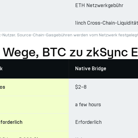
ETH Netzwerkgebühr
1inch Cross-Chain-Liquiditä
ark-Nutzer. Source-Chain-Gasgebühren werden vom Netzwerk festgelegt 
 Wege, BTC zu zkSync E
k
Native Bridge
$2–8
los
a few hours
Erforderlich
rforderlich