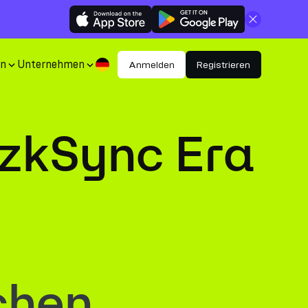
Schließen
en
Unternehmen
Anmelden
Registrieren
zkSync Era
chen