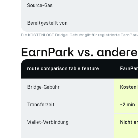
Source-Gas
Bereitgestellt von
Die KOSTENLOSE Bridge-Gebühr gilt für registrierte EarnP
EarnPark vs. andere
route.comparison.table.feature
EarnPar
Bridge-Gebühr
Kosten
Transferzeit
~2 min
Wallet-Verbindung
Nicht e