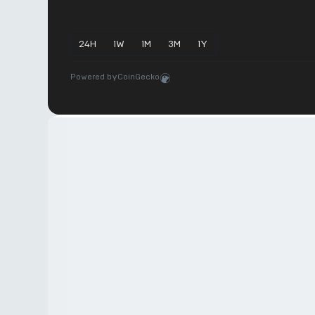
24
H
1
W
1
M
3
M
1
Y
Powered by
CoinGecko