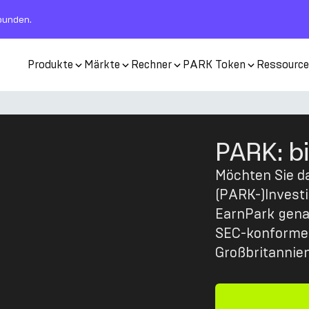
rbunden.
Produkte
Märkte
Rechner
PARK Token
Ressourc
PARK: b
Möchten Sie da
(PARK-)Invest
EarnPark genau
SEC-konforme 
Großbritannien