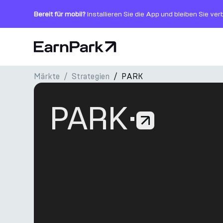
Bereit für mobil?
Installieren Sie die App und bleiben Sie ve
Startseite
Märkte
Strategien
PARK
Produkte
Märkte
PARK
·
Rechner
PARK Token
Ressourcen
Unternehmen