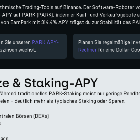
hmische Trading-Tools auf Binance. Der Software-Roboter von
4% APY auf PARK (PARK), indem er Kauf- und Verkaufsgebote a
on EarnPark mit 314.4% APY trägst du zur Stabilität des PA
en Sie unseren
PARK APY-
Planen Sie regelmäßige Inv
eszinsen wächst.
Rechner
für eine Dollar-Co
ze & Staking-APY
end traditionelles PARK-Staking meist nur geringe Renditen 
ielen – deutlich mehr als typisches Staking oder Sparen.
entralen Börsen (DEXs)
s
ngen