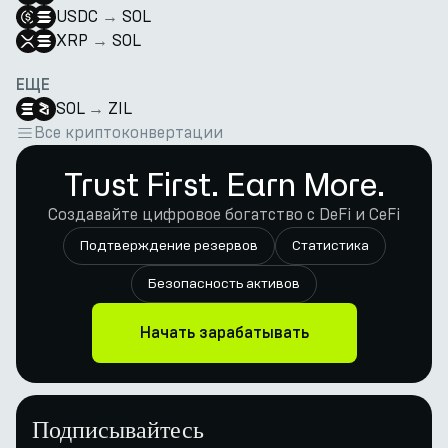
USDC
→
SOL
XRP
→
SOL
ЕЩЕ
SOL
→
ZIL
Все криптоконвертации
Trust First. Earn More.
Создавайте цифровое богатство с DeFi и CeFi
Подтверждение резервов
Статистика
Безопасность активов
Начать зарабатывать
Подписывайтесь