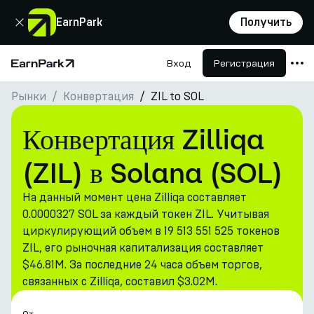
Закрыть
EarnPark
Получить
Вход
Регистрация
Главная страница
Рынки
Конвертация
ZIL to SOL
Продукты
Рынки
Конвертация Zilliqa
Калькуляторы
(ZIL) в Solana (SOL)
Токен PARK
На данный момент цена Zilliqa составляет
Ресурсы
0.0000327 SOL за каждый токен ZIL. Учитывая
циркулирующий объем в 19 513 551 525 токенов
Компания
ZIL, его рыночная капитализация составляет
$46.81M. За последние 24 часа объем торгов,
связанных с Zilliqa, составил $3.02M.