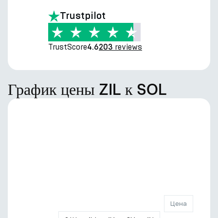
Trustpilot
TrustScore
reviews
4.6
203
График цены ZIL к SOL
Цена