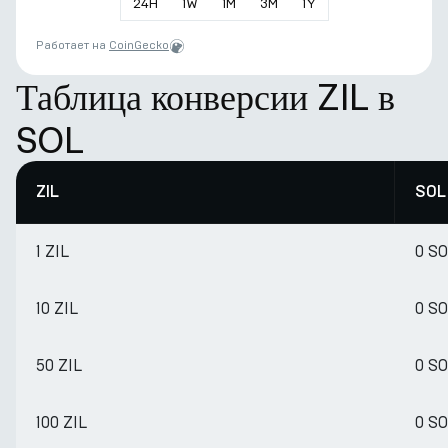
24
H
1
W
1
M
3
M
1
Y
Работает на
CoinGecko
Таблица конверсии ZIL в
SOL
ZIL
SOL
1 ZIL
0 S
10 ZIL
0 S
50 ZIL
0 S
100 ZIL
0 S