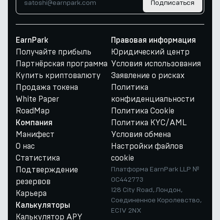
Подписаться
EarnPark
Правовая информация
Получайте прибыль
Юридический центр
Партнёрская программа
Условия использования
Купить криптовалюту
Заявление о рисках
Продажа токена
Политика
White Paper
конфиденциальности
RoadMap
Политика Cookie
Политика KYC/AML
Компания
Манифест
Условия обмена
О нас
Настройки файлов
Статистика
cookie
Подтверждение
Платформа EarnPark LLP №
OC442773
резервов
128 City Road, Лондон,
Карьера
Соединенное Королевство,
Калькуляторы
EC1V 2NX
Калькулятор APY