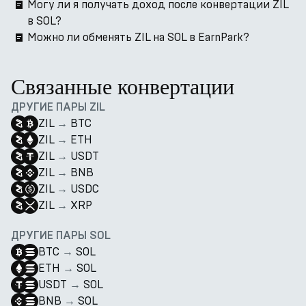
Могу ли я получать доход после конвертации ZIL
в SOL?
Можно ли обменять ZIL на SOL в EarnPark?
Связанные конвертации
ДРУГИЕ ПАРЫ ZIL
ZIL
→
BTC
ZIL
→
ETH
ZIL
→
USDT
ZIL
→
BNB
ZIL
→
USDC
ZIL
→
XRP
ДРУГИЕ ПАРЫ SOL
BTC
→
SOL
ETH
→
SOL
USDT
→
SOL
BNB
→
SOL