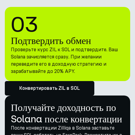
03
Подтвердить обмен
Проверьте курс ZIL к SOL и подтвердите. Ваш
Solana зачисляется сразу. При желании
переведите его в доходную стратегию и
зарабатывайте до 20% APY.
Конвертировать ZIL в SOL
Получайте доходность по
Solana после конвертации
После конвертации Zilliqa в Solana заставьте