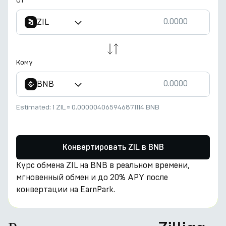
От
ZIL
Кому
BNB
Estimated:
1 ZIL
≈
0.000004065946871114 BNB
Конвертировать ZIL в BNB
Курс обмена ZIL на BNB в реальном времени,
мгновенный обмен и до 20% APY после
конвертации на EarnPark.