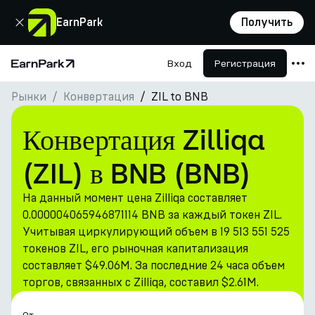
Закрыть
EarnPark
Получить
Вход
Регистрация
Главная страница
Рынки
Конвертация
ZIL to BNB
Продукты
Рынки
Конвертация Zilliqa
Калькуляторы
(ZIL) в BNB (BNB)
Токен PARK
На данный момент цена Zilliqa составляет
Ресурсы
0.000004065946871114 BNB за каждый токен ZIL.
Учитывая циркулирующий объем в 19 513 551 525
Компания
токенов ZIL, его рыночная капитализация
составляет $49.06M. За последние 24 часа объем
торгов, связанных с Zilliqa, составил $2.61M.