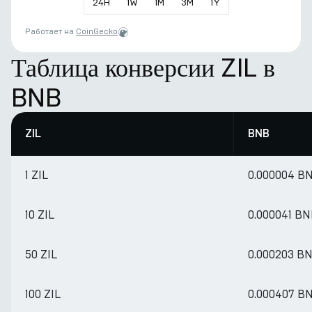
24
H
1
W
1
M
3
M
1
Y
Работает на
CoinGecko
Таблица конверсии ZIL в
BNB
ZIL
BNB
1 ZIL
0.000004 B
10 ZIL
0.000041 B
50 ZIL
0.000203 B
100 ZIL
0.000407 B