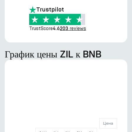
Trustpilot
TrustScore
reviews
4.6
203
График цены ZIL к BNB
Цена