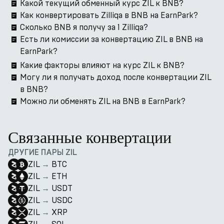
Какой текущий обменный курс ZIL к BNB?
Как конвертировать Zilliqa в BNB на EarnPark?
Сколько BNB я получу за 1 Zilliqa?
Есть ли комиссии за конвертацию ZIL в BNB на
EarnPark?
Какие факторы влияют на курс ZIL к BNB?
Могу ли я получать доход после конвертации ZIL
в BNB?
Можно ли обменять ZIL на BNB в EarnPark?
Связанные конвертации
ДРУГИЕ ПАРЫ ZIL
ZIL
→
BTC
ZIL
→
ETH
ZIL
→
USDT
ZIL
→
USDC
ZIL
→
XRP