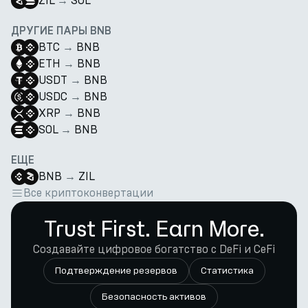
ZIL
→
SOL
ДРУГИЕ ПАРЫ BNB
BTC
→
BNB
ETH
→
BNB
USDT
→
BNB
USDC
→
BNB
XRP
→
BNB
SOL
→
BNB
ЕЩЕ
BNB
→
ZIL
Все криптоконвертации
Trust First. Earn More.
Создавайте цифровое богатство с DeFi и CeFi
Подтверждение резервов
Статистика
Безопасность активов