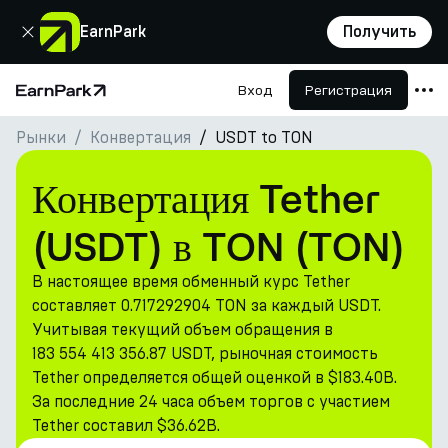
Закрыть
EarnPark
Получить
Вход
Регистрация
Главная страница
Рынки
Конвертация
USDT to TON
Продукты
Рынки
Конвертация Tether
Калькуляторы
(USDT) в TON (TON)
Токен PARK
В настоящее время обменный курс Tether
Ресурсы
составляет 0.717292904 TON за каждый USDT.
Учитывая текущий объем обращения в
Компания
183 554 413 356.87 USDT, рыночная стоимость
Tether определяется общей оценкой в $183.40B.
За последние 24 часа объем торгов с участием
Tether составил $36.62B.