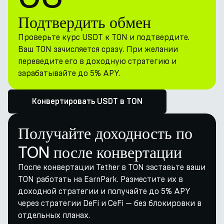
Подтвердить обмен
Проверьте курс USDT к TON и подтвердите.
Ваш TON зачисляется сразу. При желании
переведите его в доходную стратегию и
зарабатывайте до 5% APY.
Конвертировать USDT в TON
Получайте доходность по
TON после конвертации
После конвертации Tether в TON заставьте ваши
TON работать на EarnPark. Разместите их в
доходной стратегии и получайте до 5% APY
через стратегии DeFi и CeFi — без блокировки в
отдельных планах.