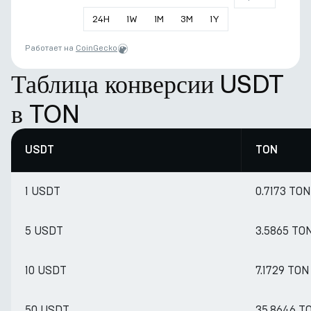
24
H
1
W
1
M
3
M
1
Y
Работает на
CoinGecko
Таблица конверсии USDT
в TON
USDT
TON
1 USDT
0.7173 TON
5 USDT
3.5865 TO
10 USDT
7.1729 TON
50 USDT
35.8646 T