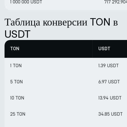
1 000 000 USDT
717 292.9
Таблица конверсии TON в
USDT
TON
USDT
1 TON
1.39 USDT
5 TON
6.97 USDT
10 TON
13.94 USDT
25 TON
34.85 USDT