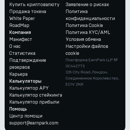
Купить криптовалюту
Заявление о рисках
Продажа токена
Политика
White Paper
конфиденциальности
RoadMap
Политика Cookie
Политика KYC/AML
Компания
Манифест
Условия обмена
О нас
Настройки файлов
Статистика
cookie
Подтверждение
Платформа EarnPark LLP №
OC442773
резервов
128 City Road, Лондон,
Карьера
Соединенное Королевство,
Калькуляторы
EC1V 2NX
Калькулятор APY
Калькулятор стейкинга
Калькулятор прибыли
Помощь
Центр помощи
support@earnpark.com