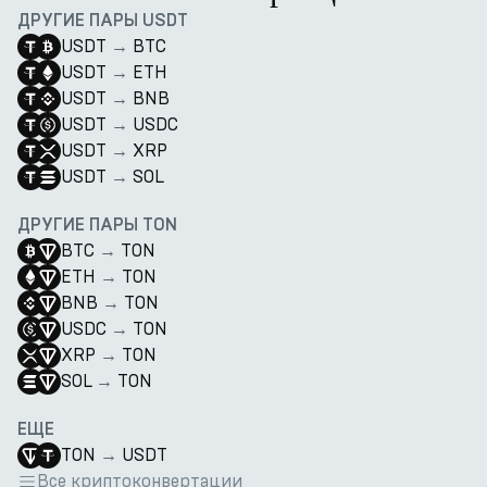
ДРУГИЕ ПАРЫ USDT
USDT
→
BTC
USDT
→
ETH
USDT
→
BNB
USDT
→
USDC
USDT
→
XRP
USDT
→
SOL
ДРУГИЕ ПАРЫ TON
BTC
→
TON
ETH
→
TON
BNB
→
TON
USDC
→
TON
XRP
→
TON
SOL
→
TON
ЕЩЕ
TON
→
USDT
Все криптоконвертации