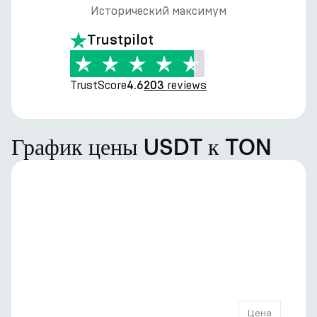
Исторический максимум
Trustpilot
TrustScore
reviews
4.6
203
График цены USDT к TON
Цена