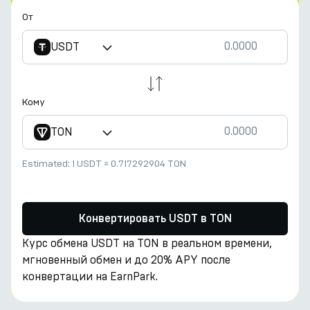
От
USDT
Кому
TON
Estimated:
1 USDT
≈
0.717292904 TON
Конвертировать USDT в TON
Курс обмена USDT на TON в реальном времени,
мгновенный обмен и до 20% APY после
конвертации на EarnPark.