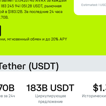
ставляет 0.15426746 AVAX за каждый
Estimated:
1 US
83 245 941 051.28 USDT, рыночная
 в $183.12B. За последние 24 часа
.70B.
ени, мгновенный обмен и до 20% APY
 Tether (USDT)
70B
183B USDT
$1
в за 24ч
Циркулирующее
Исторически
предложение