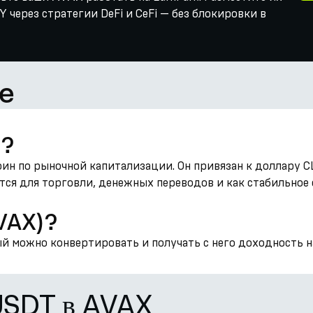
 через стратегии DeFi и CeFi — без блокировки в
he
)?
оин по рыночной капитализации. Он привязан к доллару С
ется для торговли, денежных переводов и как стабильное
AVAX)?
й можно конвертировать и получать с него доходность на
USDT в AVAX