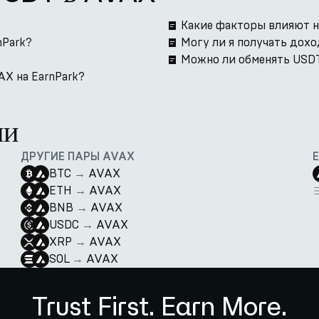
?
Какие факторы влияют н
nPark?
Могу ли я получать дох
Можно ли обменять USDT
AX на EarnPark?
ии
ДРУГИЕ ПАРЫ AVAX
BTC
→
AVAX
ETH
→
AVAX
BNB
→
AVAX
USDC
→
AVAX
XRP
→
AVAX
SOL
→
AVAX
Trust First. Earn More.