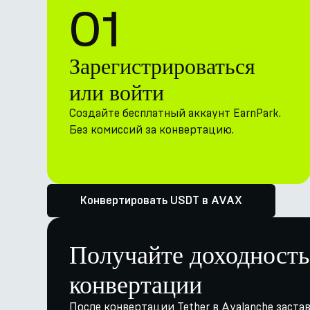
01
Зарегистрироваться
или войти
Создайте бесплатный аккаунт EarnPark.
Без комиссий за конвертацию.
Конвертировать USDT в AVAX
Получайте доходность
конвертации
После конвертации Tether в Avalanche заста