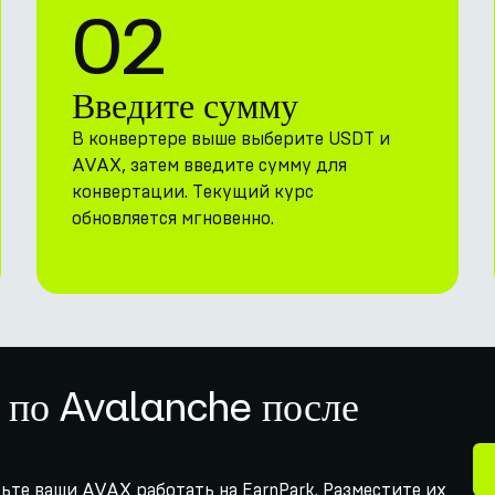
02
Введите сумму
В конвертере выше выберите USDT и
AVAX, затем введите сумму для
конвертации. Текущий курс
обновляется мгновенно.
 по Avalanche после
вьте ваши AVAX работать на EarnPark. Разместите их