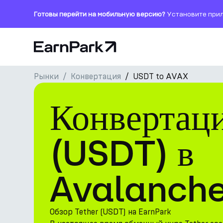
Готовы перейти на мобильную версию?
Установите прил
Главная страница
Рынки
Конвертация
USDT to AVAX
Продукты
Конвертац
Рынки
Калькуляторы
(USDT) в
Токен PARK
Avalanche
Ресурсы
Компания
Обзор Tether (USDT) на EarnPark