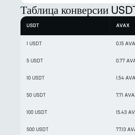
Таблица конверсии USD
USDT
AVAX
1 USDT
0.15 AV
5 USDT
0.77 AV
10 USDT
1.54 AV
50 USDT
7.71 AV
100 USDT
15.43 A
500 USDT
77.13 A