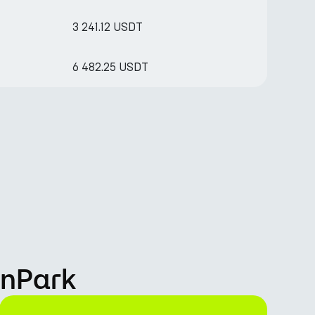
3 241.12 USDT
6 482.25 USDT
rnPark