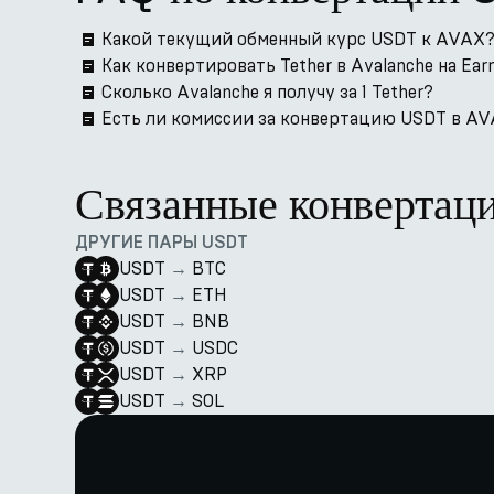
Какой текущий обменный курс USDT к AVAX
Как конвертировать Tether в Avalanche на Ear
Сколько Avalanche я получу за 1 Tether?
Есть ли комиссии за конвертацию USDT в AV
Связанные конвертац
ДРУГИЕ ПАРЫ USDT
USDT
→
BTC
USDT
→
ETH
USDT
→
BNB
USDT
→
USDC
USDT
→
XRP
USDT
→
SOL