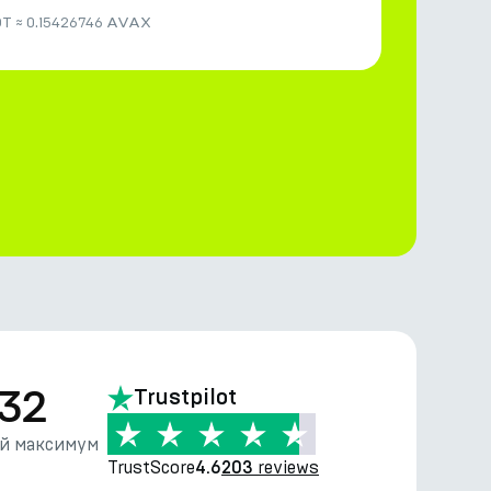
DT
≈
0.15426746 AVAX
.32
Trustpilot
й максимум
TrustScore
reviews
4.6
203