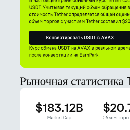
В настоящее время обменный курс Tether со
USDT. Учитывая текущий объем обращения в 1
стоимость Tether определяется общей оценкой
объем торгов с участием Tether составил $20
Конвертировать USDT в AVAX
Курс обмена USDT на AVAX в реальном врем
после конвертации на EarnPark.
Рыночная статистика
$183.12B
$20.
Market Cap
Объем торго