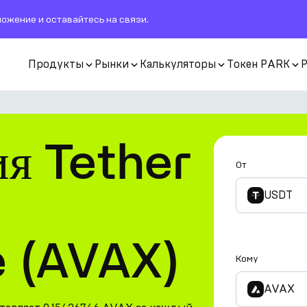
ожение и оставайтесь на связи.
Продукты
Рынки
Калькуляторы
Токен PARK
ия Tether
От
USDT
 (AVAX)
Кому
AVAX