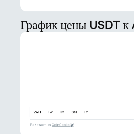
График цены USDT к
24
H
1
W
1
M
3
M
1
Y
Работает на
CoinGecko