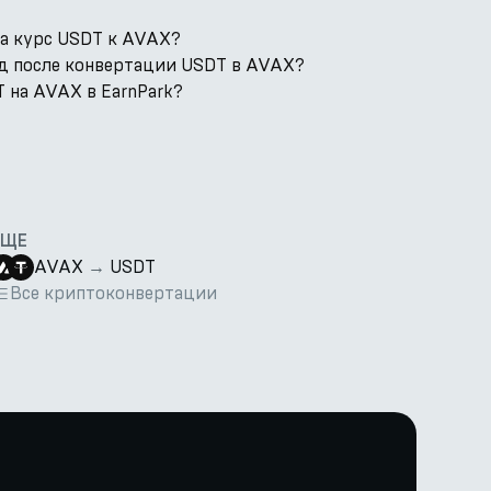
а курс USDT к AVAX?
од после конвертации USDT в AVAX?
 на AVAX в EarnPark?
ЕЩЕ
AVAX
→
USDT
Все криптоконвертации