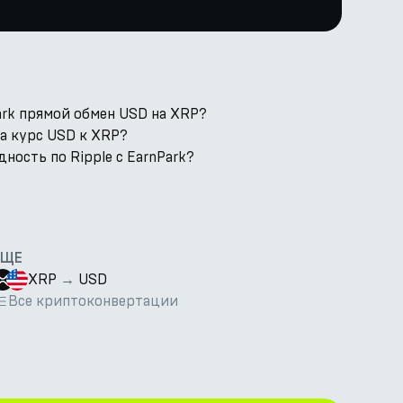
rk прямой обмен USD на XRP?
а курс USD к XRP?
ность по Ripple с EarnPark?
ЕЩЕ
XRP
→
USD
Все криптоконвертации