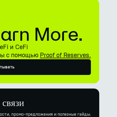
 Earn More.
Fi и CeFi
ны с помощью
Proof of Reserves.
атывать
 связи
ости, промо-предложения и полезные гайды.