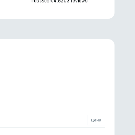
TrustScore
reviews
4.6
203
Цена