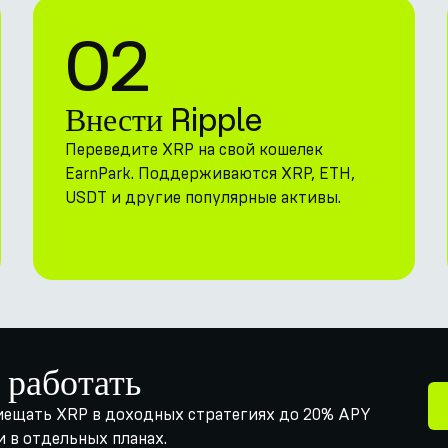
02
Внести Ripple
Переведите XRP на свой кошелек
EarnPark. Поддерживаются XRP, ETH,
USDT и другие популярные активы.
 работать
змещать XRP в доходных стратегиях до 20% APY
и в отдельных планах.