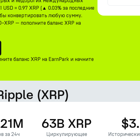
трых и недорогих международных
1 USD = 0.97 XRP (▲ 0.03% за последние
тобы конвертировать любую сумму.
D–XRP — пополните баланс XRP на
ните баланс XRP на EarnPark и начните
Ripple (XRP)
.21M
63B XRP
$3
в за 24ч
Циркулирующее
Исторически