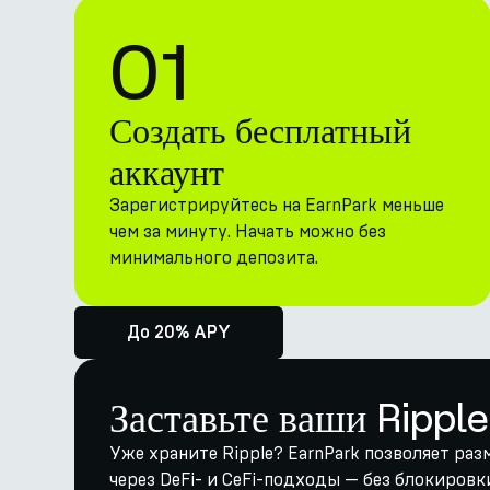
01
Создать бесплатный
аккаунт
Зарегистрируйтесь на EarnPark меньше
чем за минуту. Начать можно без
минимального депозита.
До 20% APY
Заставьте ваши Ripple
Уже храните Ripple? EarnPark позволяет ра
через DeFi- и CeFi-подходы — без блокировк