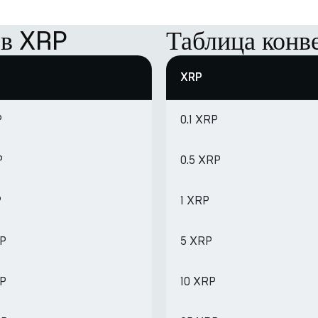
 в XRP
Таблица конв
XRP
P
0.1 XRP
P
0.5 XRP
P
1 XRP
RP
5 XRP
RP
10 XRP