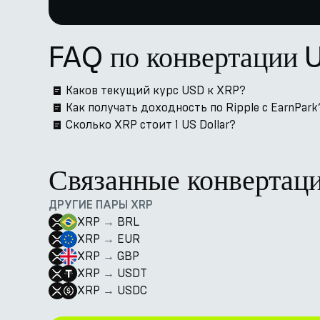
FAQ по конвертации 
Каков текущий курс USD к XRP?
Как получать доходность по Ripple с EarnPark
Сколько XRP стоит 1 US Dollar?
Связанные конвертац
ДРУГИЕ ПАРЫ XRP
XRP
→
BRL
XRP
→
EUR
XRP
→
GBP
XRP
→
USDT
XRP
→
USDC