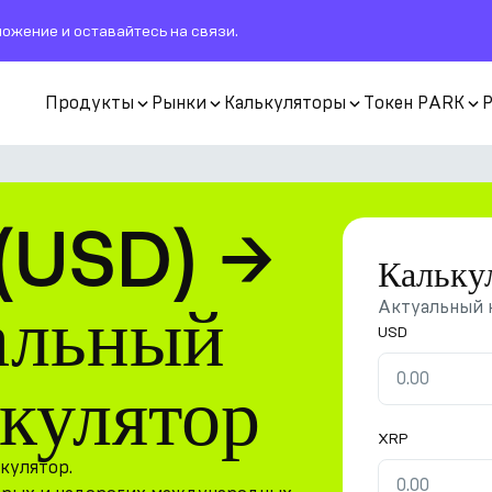
ожение и оставайтесь на связи.
Продукты
Рынки
Калькуляторы
Токен PARK
 (USD) →
Кальку
альный
Актуальный 
USD
ькулятор
XRP
кулятор.