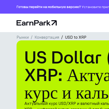
Готовы перейти на мобильную версию?
Установите прил
Главная страница
Рынки
Конвертация
USD to XRP
Продукты
US Dollar
Рынки
Калькуляторы
XRP: Акту
Токен PARK
курс и кал
Ресурсы
Компания
Актуальный курс USD/XRP и валютный каль