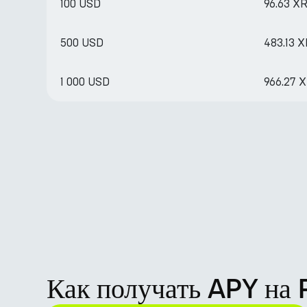
100 USD
96.63 X
500 USD
483.13 
1 000 USD
966.27 
Как получать APY на 