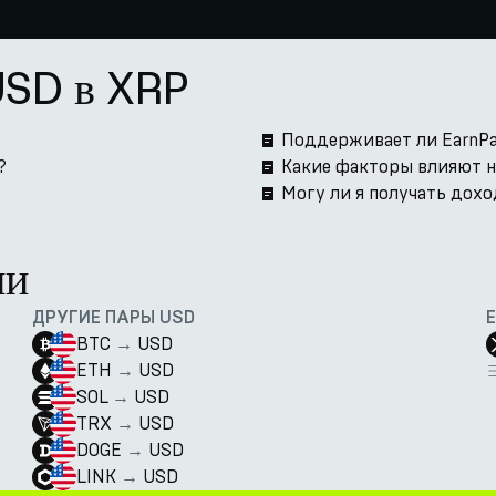
USD в XRP
Поддерживает ли EarnPa
?
Какие факторы влияют н
Могу ли я получать доход
ии
ДРУГИЕ ПАРЫ USD
BTC
→
USD
ETH
→
USD
SOL
→
USD
TRX
→
USD
DOGE
→
USD
LINK
→
USD