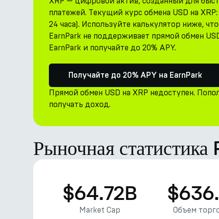
XRP — цифровой актив, созданный для быс
платежей. Текущий курс обмена USD на XRP: 
24 часа). Используйте калькулятор ниже, ч
EarnPark не поддерживает прямой обмен US
EarnPark и получайте до 20% APY.
Получайте до 20% APY на EarnPark
Прямой обмен USD на XRP недоступен. Попол
получать доход.
Рыночная статистика 
$64.72B
$636
Market Cap
Объем торго