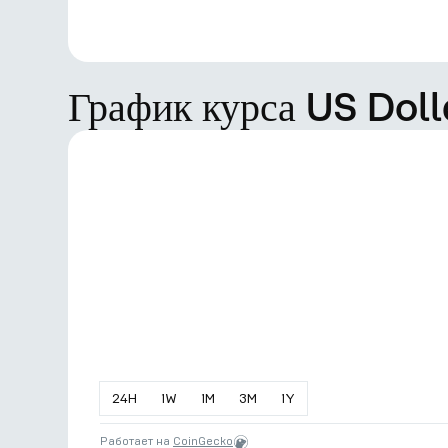
График курса US Doll
24
H
1
W
1
M
3
M
1
Y
Работает на
CoinGecko