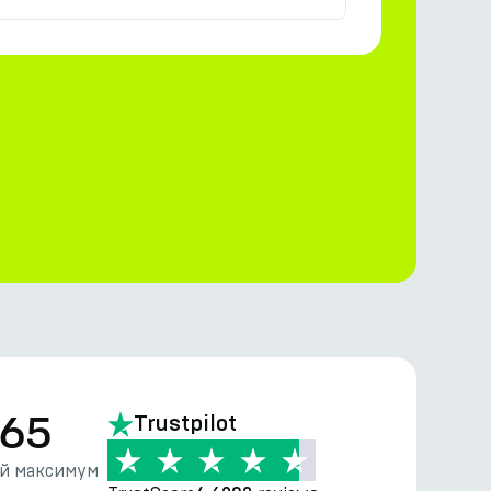
.65
Trustpilot
й максимум