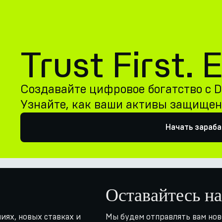
Trust First.
Создавайте цифровое богатство с De
Узнайте, как ваши активы защище
Начать зараб
Оставайтесь на
иях, новых ставках и
Мы будем отправлять вам нов