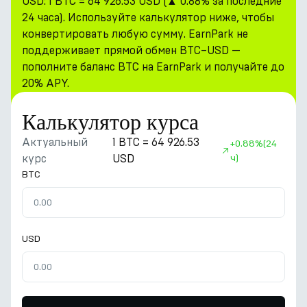
USD: 1 BTC = 64 926.53 USD (▲ 0.88% за последние
24 часа). Используйте калькулятор ниже, чтобы
конвертировать любую сумму. EarnPark не
поддерживает прямой обмен BTC–USD —
пополните баланс BTC на EarnPark и получайте до
20% APY.
Калькулятор курса
Актуальный
1 BTC = 64 926.53
+
0.88%
(24
курс
USD
ч)
BTC
USD