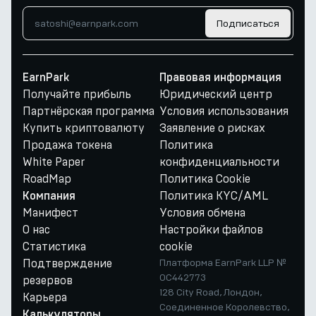
Подписаться
EarnPark
Правовая информация
Получайте прибыль
Юридический центр
Партнёрская программа
Условия использования
Купить криптовалюту
Заявление о рисках
Продажа токена
Политика
White Paper
конфиденциальности
RoadMap
Политика Cookie
Политика KYC/AML
Компания
Манифест
Условия обмена
О нас
Настройки файлов
Статистика
cookie
Подтверждение
Платформа EarnPark LLP №
OC442773
резервов
128 City Road, Лондон,
Карьера
Соединенное Королевство,
Калькуляторы