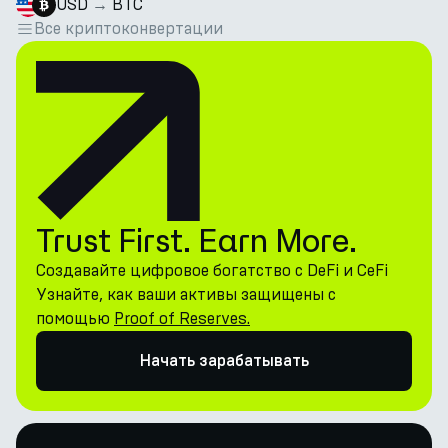
USD
→
BTC
Все криптоконвертации
Trust First. Earn More.
Создавайте цифровое богатство с DeFi и CeFi
Узнайте, как ваши активы защищены с
помощью
Proof of Reserves.
Начать зарабатывать