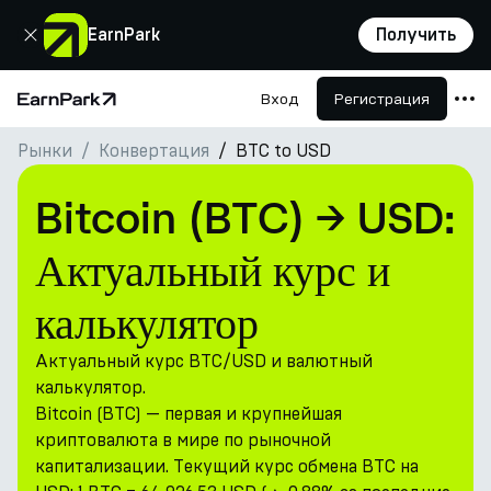
Закрыть
EarnPark
Получить
Вход
Регистрация
Главная страница
Рынки
Конвертация
BTC to USD
Продукты
Рынки
Bitcoin (BTC) → USD:
Калькуляторы
Актуальный курс и
Токен PARK
калькулятор
Ресурсы
Актуальный курс BTC/USD и валютный
Компания
калькулятор.
Bitcoin (BTC) — первая и крупнейшая
криптовалюта в мире по рыночной
капитализации. Текущий курс обмена BTC на