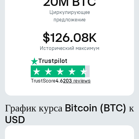
20M BTC
Циркулирующее
предложение
$126.08K
Исторический максимум
Trustpilot
TrustScore
reviews
4.6
203
График курса Bitcoin (BTC) к
USD