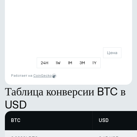
Цена
24
H
1
W
1
M
3
M
1
Y
Работает на
CoinGecko
Таблица конверсии BTC в
USD
BTC
USD