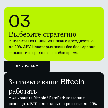
03
Выберите стратегию
Выберите DeFi- или CeFi-план с доходностью
до 20% APY. Некоторые планы без блокировки
— выводите средства в любое время.
До 20% APY
Заставьте ваши Bitcoin
работать
Уже храните Bitcoin? EarnPark позволяет
размещать BTC в доходных стратегиях до 20%