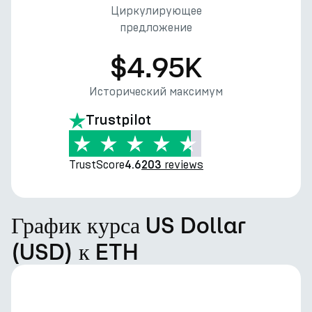
Циркулирующее
предложение
$4.95K
Исторический максимум
Trustpilot
TrustScore
reviews
4.6
203
График курса US Dollar
(USD) к ETH