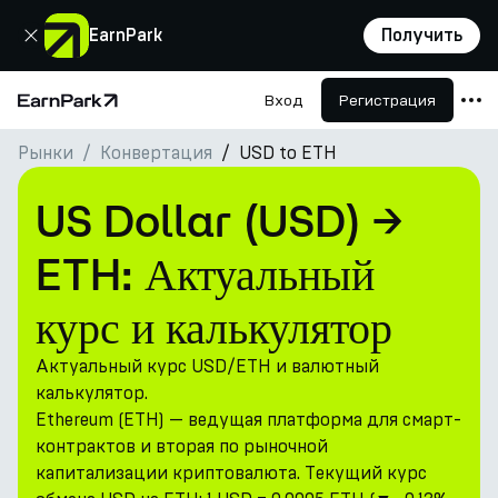
Закрыть
EarnPark
Получить
Вход
Регистрация
Главная страница
Рынки
Конвертация
USD to ETH
Продукты
Рынки
US Dollar (USD) →
Калькуляторы
ETH: Актуальный
Токен PARK
курс и калькулятор
Ресурсы
Актуальный курс USD/ETH и валютный
Компания
калькулятор.
Ethereum (ETH) — ведущая платформа для смарт-
контрактов и вторая по рыночной
капитализации криптовалюта. Текущий курс