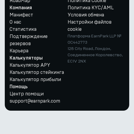
RoadMap
Политика Cookie
Политика KYC/AML
Компания
Манифест
Условия обмена
О нас
Настройки файлов
Статистика
cookie
Подтверждение
Платформа EarnPark LLP №
OC442773
резервов
128 City Road, Лондон,
Карьера
Соединенное Королевство,
Калькуляторы
EC1V 2NX
Калькулятор APY
Калькулятор стейкинга
Калькулятор прибыли
Помощь
Центр помощи
support@earnpark.com