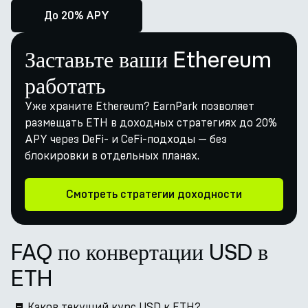
До 20% APY
Заставьте ваши Ethereum
работать
Уже храните Ethereum? EarnPark позволяет
размещать ETH в доходных стратегиях до 20%
APY через DeFi- и CeFi-подходы — без
блокировки в отдельных планах.
Смотреть стратегии доходности
FAQ по конвертации USD в
ETH
Каков текущий курс USD к ETH?