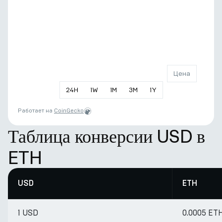
Цена
24
H
1
W
1
M
3
M
1
Y
Работает на
CoinGecko
Таблица конверсии USD в
ETH
USD
ETH
1 USD
0.0005 ET