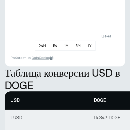
Цена
24
H
1
W
1
M
3
M
1
Y
Работает на
CoinGecko
Таблица конверсии USD в
DOGE
USD
DOGE
1 USD
14.347 DOGE