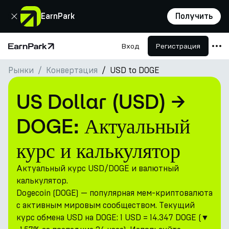
Закрыть
EarnPark
Получить
Вход
Регистрация
Главная страница
Рынки
Конвертация
USD to DOGE
Продукты
Рынки
US Dollar (USD) →
Калькуляторы
DOGE: Актуальный
Токен PARK
курс и калькулятор
Ресурсы
Актуальный курс USD/DOGE и валютный
Компания
калькулятор.
Dogecoin (DOGE) — популярная мем-криптовалюта
с активным мировым сообществом. Текущий
курс обмена USD на DOGE: 1 USD = 14.347 DOGE (▼