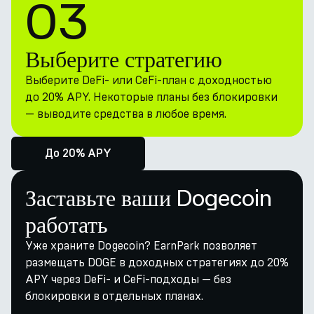
03
Выберите стратегию
Выберите DeFi- или CeFi-план с доходностью
до 20% APY. Некоторые планы без блокировки
— выводите средства в любое время.
До 20% APY
Заставьте ваши Dogecoin
работать
Уже храните Dogecoin? EarnPark позволяет
размещать DOGE в доходных стратегиях до 20%
APY через DeFi- и CeFi-подходы — без
блокировки в отдельных планах.