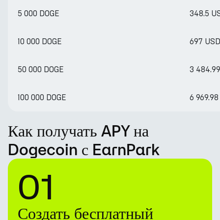
5 000 DOGE
348.5 U
10 000 DOGE
697 US
50 000 DOGE
3 484.9
100 000 DOGE
6 969.9
Как получать APY на
Dogecoin с EarnPark
01
Создать бесплатный