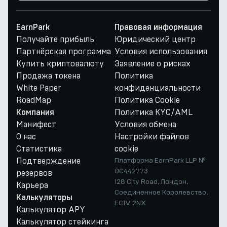
EarnPark
Правовая информация
Получайте прибыль
Юридический центр
Партнёрская программа
Условия использования
Купить криптовалюту
Заявление о рисках
Продажа токена
Политика
White Paper
конфиденциальности
RoadMap
Политика Cookie
Политика KYC/AML
Компания
Манифест
Условия обмена
О нас
Настройки файлов
Статистика
cookie
Подтверждение
Платформа EarnPark LLP №
OC442773
резервов
128 City Road, Лондон,
Карьера
Соединенное Королевство,
Калькуляторы
EC1V 2NX
Калькулятор APY
Калькулятор стейкинга