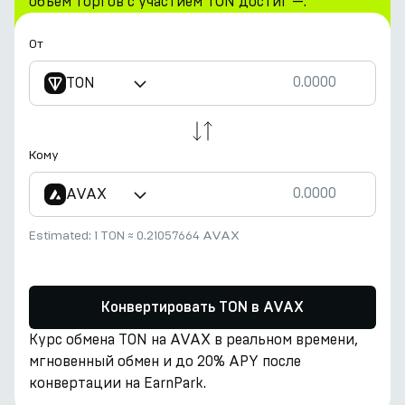
объем торгов с участием TON достиг —.
От
TON
Кому
AVAX
Estimated:
1 TON
≈
0.21057664 AVAX
Конвертировать TON в AVAX
Курс обмена TON на AVAX в реальном времени,
мгновенный обмен и до 20% APY после
конвертации на EarnPark.