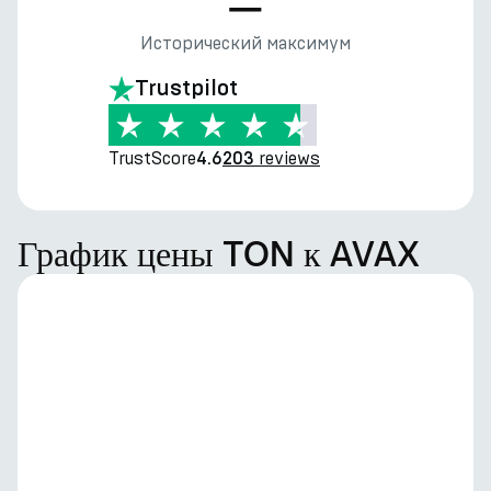
—
Исторический максимум
Trustpilot
TrustScore
reviews
4.6
203
График цены TON к AVAX