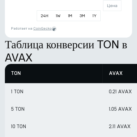
Цена
24
H
1
W
1
M
3
M
1
Y
Работает на
CoinGecko
Таблица конверсии TON в
AVAX
TON
AVAX
1 TON
0.21 AVAX
5 TON
1.05 AVAX
10 TON
2.11 AVAX