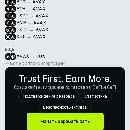
BTC
→
AVAX
ETH
→
AVAX
USDT
→
AVAX
BNB
→
AVAX
USDC
→
AVAX
XRP
→
AVAX
ЕЩЕ
AVAX
→
TON
Все криптоконвертации
Trust First. Earn More.
Создавайте цифровое богатство с DeFi и CeFi
Подтверждение резервов
Статистика
Безопасность активов
Начать зарабатывать