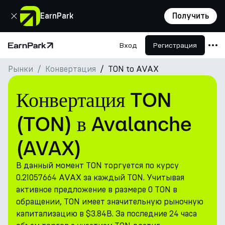
Закрыть
EarnPark
Получить
Вход
Регистрация
Главная страница
Рынки
Конвертация
TON to AVAX
Продукты
Рынки
Конвертация TON
Калькуляторы
(TON) в Avalanche
Токен PARK
(AVAX)
Ресурсы
В данный момент TON торгуется по курсу
Компания
0.21057664 AVAX за каждый TON. Учитывая
активное предложение в размере 0 TON в
обращении, TON имеет значительную рыночную
капитализацию в $3.84B. За последние 24 часа