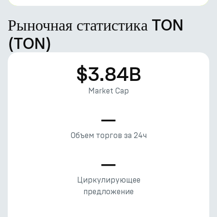
Рыночная статистика TON
(TON)
$3.84B
Market Cap
—
Объем торгов за 24ч
—
Циркулирующее
предложение