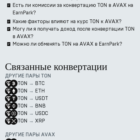
Есть ли комиссии за конвертацию TON в AVAX на
EarnPark?
Какие факторы влияют на курс TON к AVAX?
Могу ли я получать доход после конвертации TON
в AVAX?
Можно ли обменять TON на AVAX в EarnPark?
Связанные конвертации
ДРУГИЕ ПАРЫ TON
TON
→
BTC
TON
→
ETH
TON
→
USDT
TON
→
BNB
TON
→
USDC
TON
→
XRP
ДРУГИЕ ПАРЫ AVAX