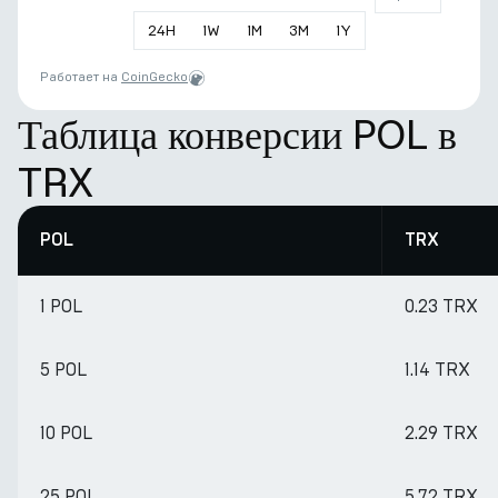
24
H
1
W
1
M
3
M
1
Y
Работает на
CoinGecko
Таблица конверсии POL в
TRX
POL
TRX
1 POL
0.23 TRX
5 POL
1.14 TRX
10 POL
2.29 TRX
25 POL
5.72 TRX