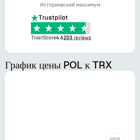
Исторический максимум
Trustpilot
TrustScore
reviews
4.6
203
График цены POL к TRX
Цена