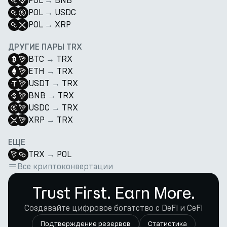
POL
→
BNB
POL
→
USDC
POL
→
XRP
ДРУГИЕ ПАРЫ TRX
BTC
→
TRX
ETH
→
TRX
USDT
→
TRX
BNB
→
TRX
USDC
→
TRX
XRP
→
TRX
ЕЩЕ
TRX
→
POL
Все криптоконвертации
Trust First. Earn More.
Создавайте цифровое богатство с DeFi и CeFi
Подтверждение резервов
Статистика