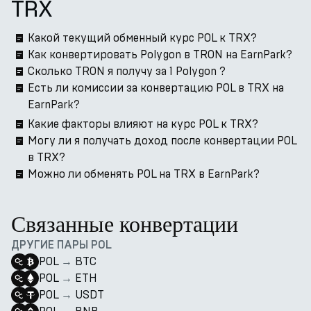
TRX
Какой текущий обменный курс POL к TRX?
Как конвертировать Polygon в TRON на EarnPark?
Сколько TRON я получу за 1 Polygon ?
Есть ли комиссии за конвертацию POL в TRX на
EarnPark?
Какие факторы влияют на курс POL к TRX?
Могу ли я получать доход после конвертации POL
в TRX?
Можно ли обменять POL на TRX в EarnPark?
Связанные конвертации
ДРУГИЕ ПАРЫ POL
POL
→
BTC
POL
→
ETH
POL
→
USDT