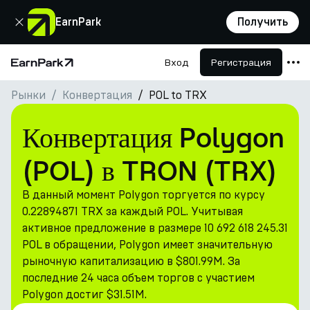
Закрыть
EarnPark
Получить
Вход
Регистрация
Главная страница
Рынки
Конвертация
POL to TRX
Продукты
Рынки
Конвертация Polygon
Калькуляторы
(POL) в TRON (TRX)
Токен PARK
В данный момент Polygon торгуется по курсу
Ресурсы
0.22894871 TRX за каждый POL. Учитывая
активное предложение в размере 10 692 618 245.31
Компания
POL в обращении, Polygon имеет значительную
рыночную капитализацию в $801.99M. За
последние 24 часа объем торгов с участием
Polygon достиг $31.51M.