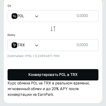
От
POL
Кому
TRX
Estimated:
1 POL
≈
0.22894871 TRX
Конвертировать POL в TRX
Курс обмена POL на TRX в реальном времени,
мгновенный обмен и до 20% APY после
конвертации на EarnPark.