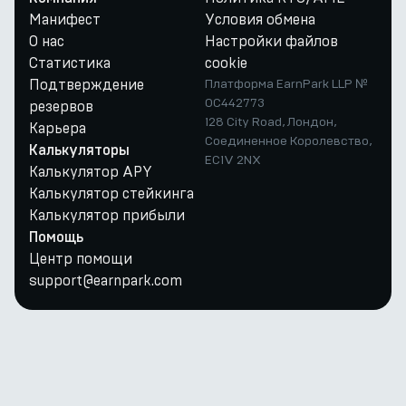
Манифест
Условия обмена
О нас
Настройки файлов
Статистика
cookie
Подтверждение
Платформа EarnPark LLP №
OC442773
резервов
128 City Road, Лондон,
Карьера
Соединенное Королевство,
Калькуляторы
EC1V 2NX
Калькулятор APY
Калькулятор стейкинга
Калькулятор прибыли
Помощь
Центр помощи
support@earnpark.com
Twitter
Youtube
Telegram
Discord