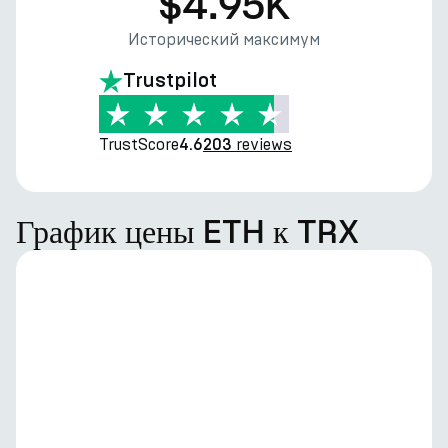
$4.95K
Исторический максимум
Trustpilot
TrustScore
reviews
4.6
203
График цены ETH к TRX