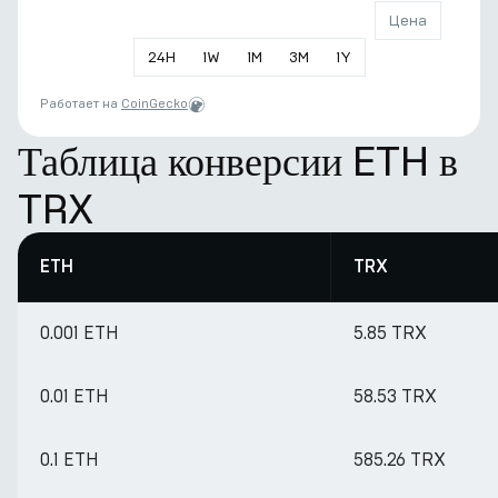
Цена
24
H
1
W
1
M
3
M
1
Y
Работает на
CoinGecko
Таблица конверсии ETH в
TRX
ETH
TRX
0.001 ETH
5.85 TRX
0.01 ETH
58.53 TRX
0.1 ETH
585.26 TRX