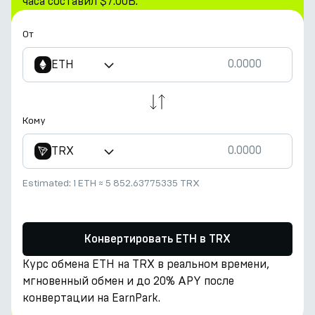
часа составил $7.00B.
От
ETH
Кому
TRX
Estimated:
1 ETH
≈
5 852.63775335 TRX
Конвертировать ETH в TRX
Курс обмена ETH на TRX в реальном времени,
мгновенный обмен и до 20% APY после
конвертации на EarnPark.