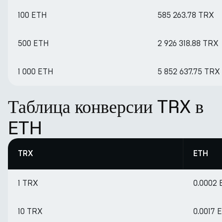
100 ETH
585 263.78 TRX
500 ETH
2 926 318.88 TRX
1 000 ETH
5 852 637.75 TRX
Таблица конверсии TRX в
ETH
TRX
ETH
1 TRX
0.0002
10 TRX
0.0017 