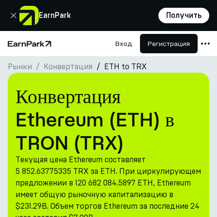
Закрыть
EarnPark
Получить
Вход
Регистрация
Главная страница
Рынки
Конвертация
ETH to TRX
Продукты
Рынки
Конвертация
Калькуляторы
Ethereum (ETH) в
Токен PARK
TRON (TRX)
Ресурсы
Текущая цена Ethereum составляет
Компания
5 852.63775335 TRX за ETH. При циркулирующем
предложении в 120 682 084.5897 ETH, Ethereum
имеет общую рыночную капитализацию в
$231.29B. Объем торгов Ethereum за последние 24