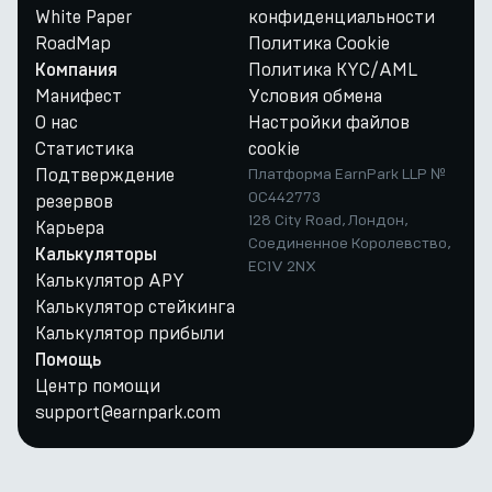
White Paper
конфиденциальности
RoadMap
Политика Cookie
Политика KYC/AML
Компания
Манифест
Условия обмена
О нас
Настройки файлов
Статистика
cookie
Подтверждение
Платформа EarnPark LLP №
OC442773
резервов
128 City Road, Лондон,
Карьера
Соединенное Королевство,
Калькуляторы
EC1V 2NX
Калькулятор APY
Калькулятор стейкинга
Калькулятор прибыли
Помощь
Центр помощи
support@earnpark.com