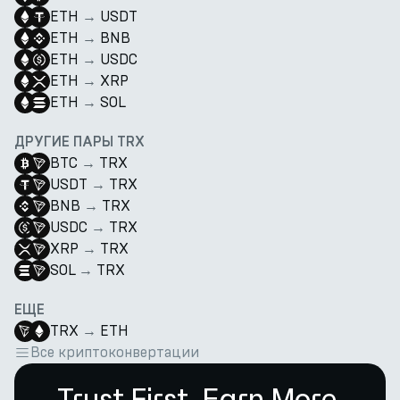
ETH
→
USDT
ETH
→
BNB
ETH
→
USDC
ETH
→
XRP
ETH
→
SOL
ДРУГИЕ ПАРЫ TRX
BTC
→
TRX
USDT
→
TRX
BNB
→
TRX
USDC
→
TRX
XRP
→
TRX
SOL
→
TRX
ЕЩЕ
TRX
→
ETH
Все криптоконвертации
Trust First. Earn More.