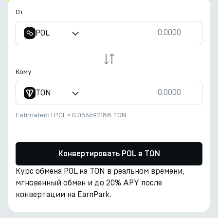
От
POL
Кому
TON
Estimated:
1 POL
≈
0.056692188 TON
Конвертировать POL в TON
Курс обмена POL на TON в реальном времени,
мгновенный обмен и до 20% APY после
конвертации на EarnPark.