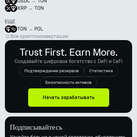
USDC
→
TON
XRP
→
TON
ЕЩЕ
TON
→
POL
Все криптоконвертации
Trust First. Earn More.
Создавайте цифровое богатство с DeFi и CeFi
Подтверждение резервов
Статистика
Безопасность активов
Начать зарабатывать
Подписывайтесь