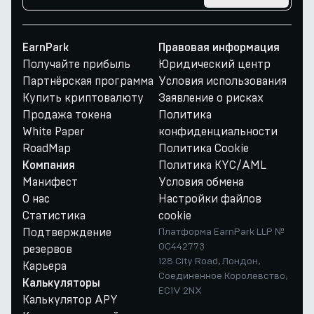
EarnPark
Правовая информация
Получайте прибыль
Юридический центр
Партнёрская программа
Условия использования
Купить криптовалюту
Заявление о рисках
Продажа токена
Политика
White Paper
конфиденциальности
RoadMap
Политика Cookie
Политика KYC/AML
Компания
Манифест
Условия обмена
О нас
Настройки файлов
Статистика
cookie
Подтверждение
Платформа EarnPark LLP №
OC442773
резервов
128 City Road, Лондон,
Карьера
Соединенное Королевство,
Калькуляторы
EC1V 2NX
Калькулятор APY