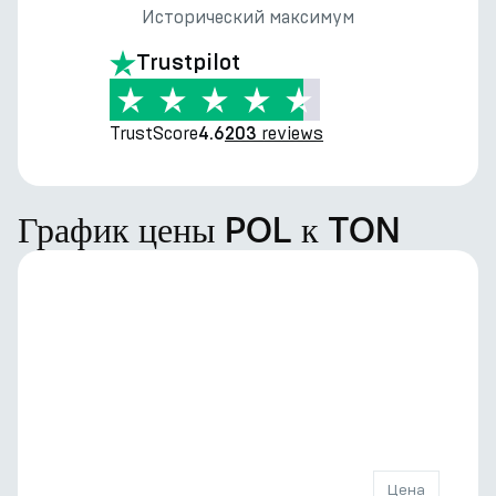
Исторический максимум
Trustpilot
TrustScore
reviews
4.6
203
График цены POL к TON
Цена