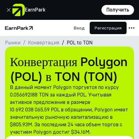
Закрыть
EarnPark
Получить
Вход
Регистрация
Главная страница
Рынки
Конвертация
POL to TON
Продукты
Рынки
Конвертация Polygon
Калькуляторы
(POL) в TON (TON)
Токен PARK
В данный момент Polygon торгуется по курсу
Ресурсы
0.056692188 TON за каждый POL. Учитывая
активное предложение в размере
Компания
10 692 038 065.59 POL в обращении, Polygon имеет
значительную рыночную капитализацию в
$805.93M. За последние 24 часа объем торгов с
участием Polygon достиг $34.16M.