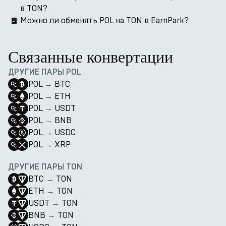
в TON?
Можно ли обменять POL на TON в EarnPark?
Связанные конвертации
ДРУГИЕ ПАРЫ POL
POL
→
BTC
POL
→
ETH
POL
→
USDT
POL
→
BNB
POL
→
USDC
POL
→
XRP
ДРУГИЕ ПАРЫ TON
BTC
→
TON
ETH
→
TON
USDT
→
TON
BNB
→
TON