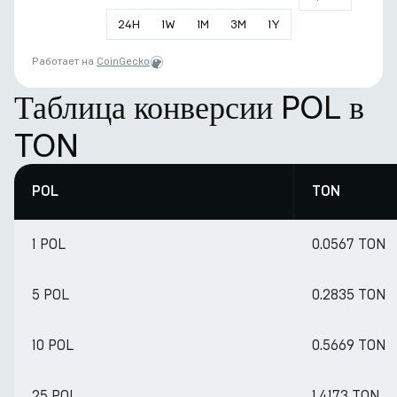
24
H
1
W
1
M
3
M
1
Y
Работает на
CoinGecko
Таблица конверсии POL в
TON
POL
TON
1 POL
0.0567 TON
5 POL
0.2835 TON
10 POL
0.5669 TON
25 POL
1.4173 TON