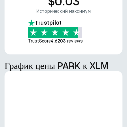
$0.03
Исторический максимум
Trustpilot
TrustScore
reviews
4.6
203
График цены PARK к XLM