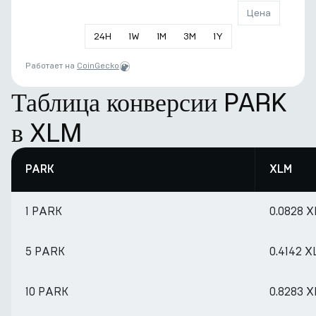
Цена
24
H
1
W
1
M
3
M
1
Y
Работает на
CoinGecko
Таблица конверсии PARK
в XLM
PARK
XLM
1 PARK
0.0828 
5 PARK
0.4142 
10 PARK
0.8283 