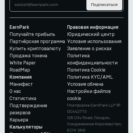
Подписаться
EarnPark
Правовая информация
Получайте прибыль
Юридический центр
Партнёрская программа
Условия использования
Купить криптовалюту
Заявление о рисках
Продажа токена
Политика
White Paper
конфиденциальности
RoadMap
Политика Cookie
Политика KYC/AML
Компания
Манифест
Условия обмена
О нас
Настройки файлов
Статистика
cookie
Подтверждение
Платформа EarnPark LLP №
OC442773
резервов
128 City Road, Лондон,
Карьера
Соединенное Королевство,
Калькуляторы
EC1V 2NX