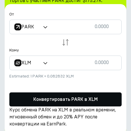
торгов с участием PARK достиг $175.27K.
От
PARK
Кому
XLM
Estimated:
1 PARK
≈
0.082832 XLM
Конвертировать PARK в XLM
Курс обмена PARK на XLM в реальном времени,
мгновенный обмен и до 20% APY после
конвертации на EarnPark.