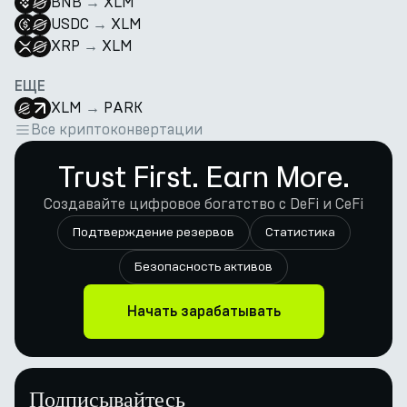
BNB
→
XLM
USDC
→
XLM
XRP
→
XLM
ЕЩЕ
XLM
→
PARK
Все криптоконвертации
Trust First. Earn More.
Создавайте цифровое богатство с DeFi и CeFi
Подтверждение резервов
Статистика
Безопасность активов
Начать зарабатывать
Подписывайтесь