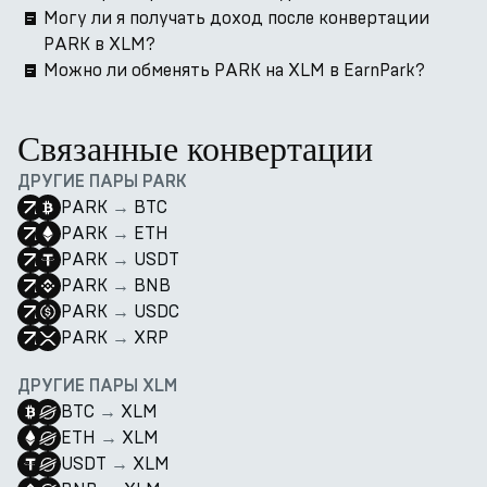
Могу ли я получать доход после конвертации
PARK в XLM?
Можно ли обменять PARK на XLM в EarnPark?
Связанные конвертации
ДРУГИЕ ПАРЫ PARK
PARK
→
BTC
PARK
→
ETH
PARK
→
USDT
PARK
→
BNB
PARK
→
USDC
PARK
→
XRP
ДРУГИЕ ПАРЫ XLM
BTC
→
XLM
ETH
→
XLM
USDT
→
XLM