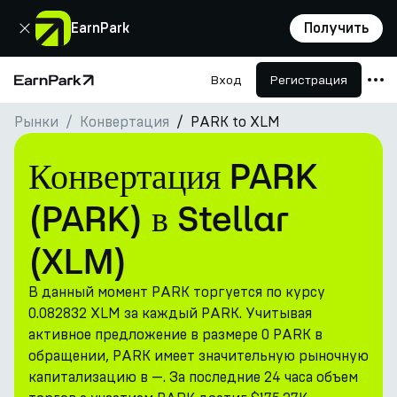
Закрыть
EarnPark
Получить
Вход
Регистрация
Главная страница
Рынки
Конвертация
PARK to XLM
Продукты
Рынки
Конвертация PARK
Калькуляторы
(PARK) в Stellar
Токен PARK
(XLM)
Ресурсы
В данный момент PARK торгуется по курсу
Компания
0.082832 XLM за каждый PARK. Учитывая
активное предложение в размере 0 PARK в
обращении, PARK имеет значительную рыночную
капитализацию в —. За последние 24 часа объем