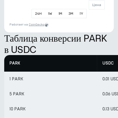
Цена
24
H
1
W
1
M
3
M
1
Y
Работает на
CoinGecko
Таблица конверсии PARK
в USDC
PARK
USDC
1 PARK
0.01 US
5 PARK
0.06 U
10 PARK
0.13 US