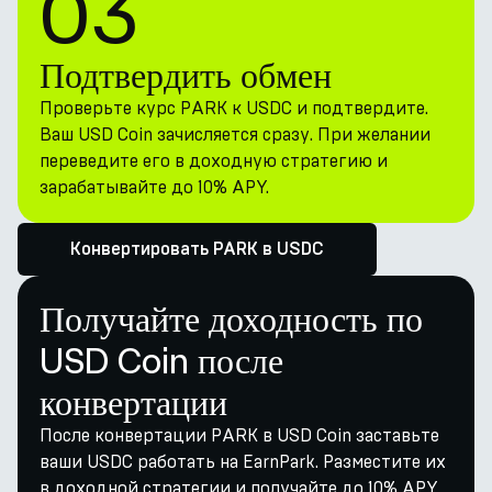
03
Подтвердить обмен
Проверьте курс PARK к USDC и подтвердите.
Ваш USD Coin зачисляется сразу. При желании
переведите его в доходную стратегию и
зарабатывайте до 10% APY.
Конвертировать PARK в USDC
Получайте доходность по
USD Coin после
конвертации
После конвертации PARK в USD Coin заставьте
ваши USDC работать на EarnPark. Разместите их
в доходной стратегии и получайте до 10% APY