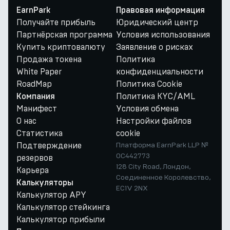
EarnPark
Правовая информация
Получайте прибыль
Юридический центр
Партнёрская программа
Условия использования
Купить криптовалюту
Заявление о рисках
Продажа токена
Политика
White Paper
конфиденциальности
RoadMap
Политика Cookie
Политика KYC/AML
Компания
Манифест
Условия обмена
О нас
Настройки файлов
Статистика
cookie
Подтверждение
Платформа EarnPark LLP №
OC442773
резервов
128 City Road, Лондон,
Карьера
Соединенное Королевство,
Калькуляторы
EC1V 2NX
Калькулятор APY
Калькулятор стейкинга
Калькулятор прибыли