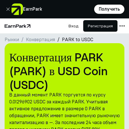
Закрыть
EarnPark
Получить
Вход
Регистрация
Главная страница
Рынки
Конвертация
PARK to USDC
Продукты
Рынки
Конвертация PARK
Калькуляторы
(PARK) в USD Coin
Токен PARK
(USDC)
Ресурсы
В данный момент PARK торгуется по курсу
Компания
0.01296902 USDC за каждый PARK. Учитывая
активное предложение в размере 0 PARK в
обращении, PARK имеет значительную рыночную
капитализацию в —. За последние 24 часа объем