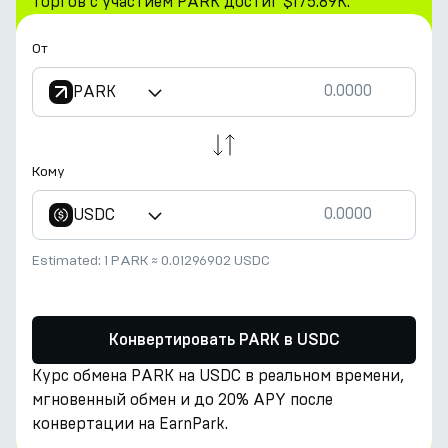
торгов с участием PARK достиг $175.89K.
От
PARK
Кому
USDC
Estimated:
1 PARK
≈
0.01296902 USDC
Конвертировать PARK в USDC
Курс обмена PARK на USDC в реальном времени,
мгновенный обмен и до 20% APY после
конвертации на EarnPark.