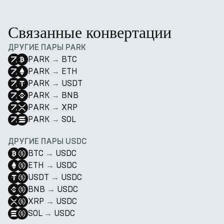
Связанные конвертации
ДРУГИЕ ПАРЫ PARK
PARK
→
BTC
PARK
→
ETH
PARK
→
USDT
PARK
→
BNB
PARK
→
XRP
PARK
→
SOL
ДРУГИЕ ПАРЫ USDC
BTC
→
USDC
ETH
→
USDC
USDT
→
USDC
BNB
→
USDC
XRP
→
USDC
SOL
→
USDC