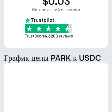
$0.03
Исторический максимум
Trustpilot
TrustScore
reviews
4.6
203
График цены PARK к USDC