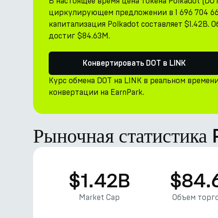
В настоящее время цена токена Polkadot (DOT)
циркулирующем предложении в 1 696 704 661
капитализация Polkadot составляет $1.42B. О
достиг $84.63M.
Конвертировать DOT в LINK
Курс обмена DOT на LINK в реальном времен
конвертации на EarnPark.
Рыночная статистика
$1.42B
$84.
Market Cap
Объем торго