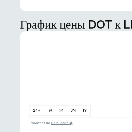
График цены DOT к L
24
H
1
W
1
M
3
M
1
Y
Работает на
CoinGecko