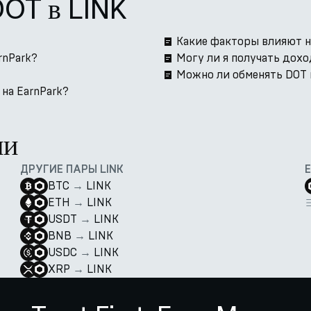
DOT в LINK
Какие факторы влияют н
rnPark?
Могу ли я получать дохо
Можно ли обменять DOT н
на EarnPark?
ии
ДРУГИЕ ПАРЫ LINK
BTC
→
LINK
ETH
→
LINK
USDT
→
LINK
BNB
→
LINK
USDC
→
LINK
XRP
→
LINK