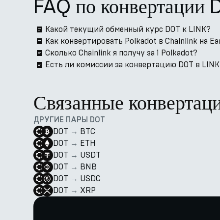
FAQ по конвертации 
Какой текущий обменный курс DOT к LINK?
Как конвертировать Polkadot в Chainlink на Ea
Сколько Chainlink я получу за 1 Polkadot?
Есть ли комиссии за конвертацию DOT в LINK 
Связанные конвертац
ДРУГИЕ ПАРЫ DOT
DOT
→
BTC
DOT
→
ETH
DOT
→
USDT
DOT
→
BNB
DOT
→
USDC
DOT
→
XRP