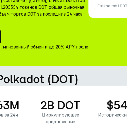
 составляет {{rateTo}} LINK за DOT. При
Estimated:
1 DO
.203534 токенов DOT, общая рыночная
бъем торгов DOT за последние 24 часа
и, мгновенный обмен и до 20% APY после
 Polkadot (DOT)
63M
2B DOT
$54
в за 24ч
Циркулирующее
Исторически
предложение