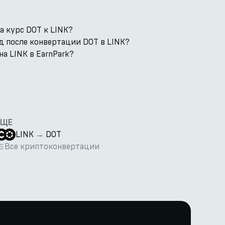
а курс DOT к LINK?
д после конвертации DOT в LINK?
а LINK в EarnPark?
ЕЩЕ
LINK
→
DOT
Все криптоконвертации