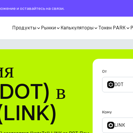
ожение и оставайтесь на связи.
Продукты
Рынки
Калькуляторы
Токен PARK
ия
От
(DOT) в
DOT
(LINK)
Кому
LINK