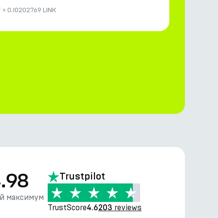
T
≈
0.10202769 LINK
.98
Trustpilot
й максимум
TrustScore
reviews
4.6
203