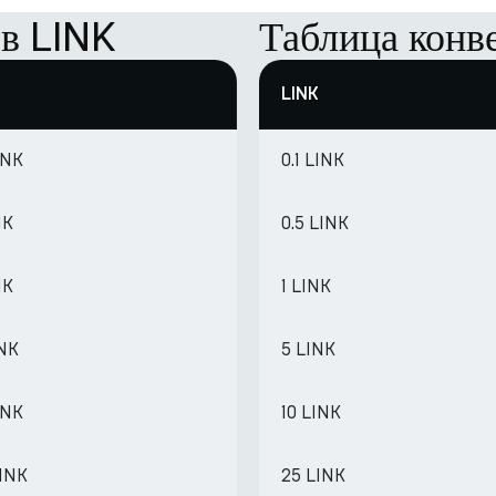
 в LINK
Таблица конв
LINK
INK
0.1 LINK
NK
0.5 LINK
NK
1 LINK
INK
5 LINK
INK
10 LINK
LINK
25 LINK