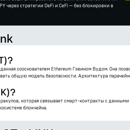
Y через стратегии DeFi и CeFi — без блокировки в
ink
T)?
зданная сооснователем Ethereum Гэвином Вудом. Она поз
вать общую модель безопасности. Архитектура парачей
NK)?
 оракулов, которая связывает смарт-контракты с данными
косистеме блокчейна.