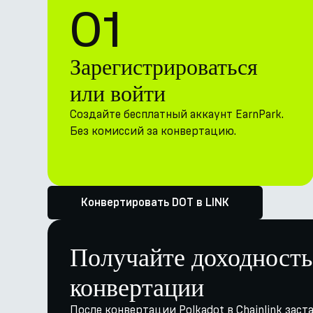
01
Зарегистрироваться
или войти
Создайте бесплатный аккаунт EarnPark.
Без комиссий за конвертацию.
Конвертировать DOT в LINK
Получайте доходность
конвертации
После конвертации Polkadot в Chainlink заст