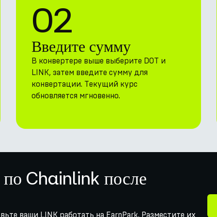
02
Введите сумму
В конвертере выше выберите DOT и
LINK, затем введите сумму для
конвертации. Текущий курс
обновляется мгновенно.
 по Chainlink после
авьте ваши LINK работать на EarnPark. Разместите их