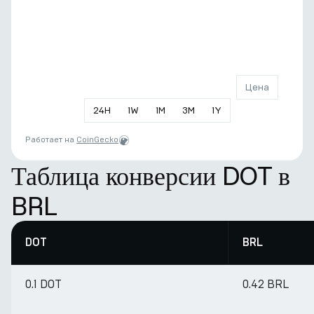
Цена
24
H
1
W
1
M
3
M
1
Y
Работает на
CoinGecko
Таблица конверсии DOT в
BRL
DOT
BRL
0.1 DOT
0.42 BRL