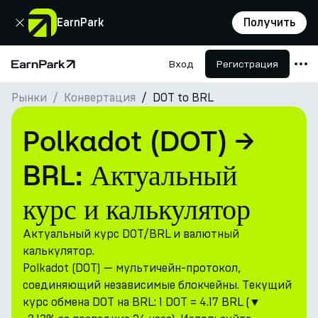
Закрыть
EarnPark
Получить
Вход
Регистрация
Главная страница
Рынки
Конвертация
DOT to BRL
Продукты
Рынки
Polkadot (DOT) →
Калькуляторы
BRL: Актуальный
Токен PARK
курс и калькулятор
Ресурсы
Актуальный курс DOT/BRL и валютный
Компания
калькулятор.
Polkadot (DOT) — мультичейн-протокол,
соединяющий независимые блокчейны. Текущий
курс обмена DOT на BRL: 1 DOT = 4.17 BRL (▼