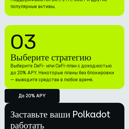
популярные активы.
03
Выберите стратегию
Выберите DeFi- или CeFi-план с доходностью
до 20% APY. Некоторые планы без блокировки
— выводите средства в любое время.
До 20% APY
Заставьте ваши Polkadot
работать