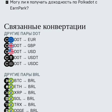
Могу ли я получать доходность по Polkadot с
EarnPark?
Связанные конвертации
ДРУГИЕ ПАРЫ DOT
DOT
→
EUR
DOT
→
GBP
DOT
→
USD
DOT
→
USDT
DOT
→
USDC
ДРУГИЕ ПАРЫ BRL
BTC
→
BRL
ETH
→
BRL
XRP
→
BRL
SOL
→
BRL
TRX
→
BRL
DOGE
→
BRL