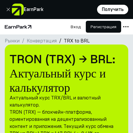
Закрыть
EarnPark
Получить
Вход
Регистрация
Главная страница
Рынки
Конвертация
TRX to BRL
Продукты
Рынки
TRON (TRX) → BRL:
Калькуляторы
Актуальный курс и
Токен PARK
калькулятор
Ресурсы
Актуальный курс TRX/BRL и валютный
Компания
калькулятор.
TRON (TRX) — блокчейн-платформа,
ориентированная на децентрализованный
контент и приложения. Текущий курс обмена