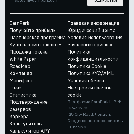
Подписаться
EarnPark
Правовая информация
Получайте прибыль
Юридический центр
Партнёрская программа
Условия использования
Купить криптовалюту
Заявление о рисках
Продажа токена
Политика
White Paper
конфиденциальности
RoadMap
Политика Cookie
Политика KYC/AML
Компания
Манифест
Условия обмена
О нас
Настройки файлов
Статистика
cookie
Подтверждение
Платформа EarnPark LLP №
OC442773
резервов
128 City Road, Лондон,
Карьера
Соединенное Королевство,
Калькуляторы
EC1V 2NX
Калькулятор APY