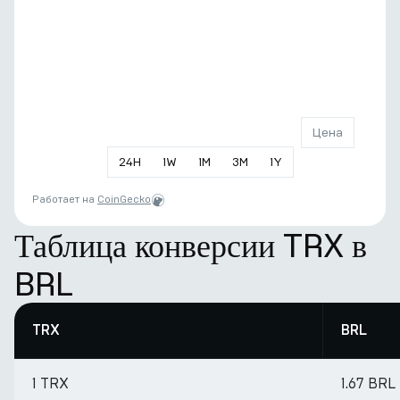
Цена
24
H
1
W
1
M
3
M
1
Y
Работает на
CoinGecko
Таблица конверсии TRX в
BRL
TRX
BRL
1 TRX
1.67 BRL