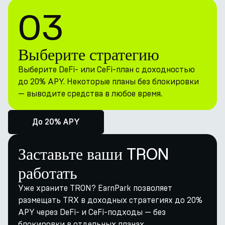
03
Выберите стратегию
Выберите DeFi- или CeFi-план с доходностью
до 20% APY. Некоторые планы без блокировки
— выводите средства в любое время.
До 20% APY
Заставьте ваши TRON
работать
Уже храните TRON? EarnPark позволяет
размещать TRX в доходных стратегиях до 20%
APY через DeFi- и CeFi-подходы — без
блокировки в отдельных планах.