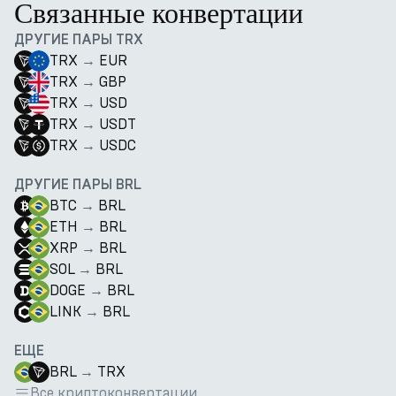
Связанные конвертации
ДРУГИЕ ПАРЫ TRX
TRX
→
EUR
TRX
→
GBP
TRX
→
USD
TRX
→
USDT
TRX
→
USDC
ДРУГИЕ ПАРЫ BRL
BTC
→
BRL
ETH
→
BRL
XRP
→
BRL
SOL
→
BRL
DOGE
→
BRL
LINK
→
BRL
ЕЩЕ
BRL
→
TRX
Все криптоконвертации