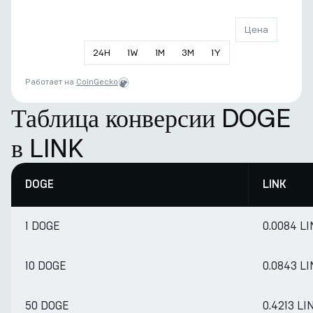
Цена
24
H
1
W
1
M
3
M
1
Y
Работает на
CoinGecko
Таблица конверсии DOGE
в LINK
DOGE
LINK
1 DOGE
0.0084 L
10 DOGE
0.0843 L
50 DOGE
0.4213 LI