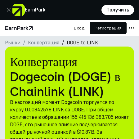
Закрыть
EarnPark
Получить
Вход
Регистрация
Главная страница
Рынки
Конвертация
DOGE to LINK
Продукты
Рынки
Конвертация
Калькуляторы
Dogecoin (DOGE) в
Токен PARK
Chainlink (LINK)
Ресурсы
В настоящий момент Dogecoin торгуется по
Компания
курсу 0.00842578 LINK за DOGE. При общем
количестве в обращении 155 415 136 383.705 монет
DOGE, его рыночное влияние подчеркивается
общей рыночной оценкой в $10.87B. За