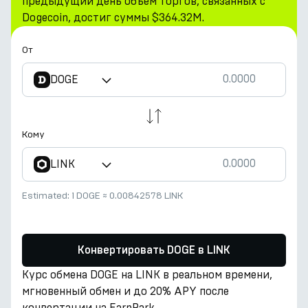
предыдущий день объем торгов, связанных с
Dogecoin, достиг суммы $364.32M.
От
DOGE
Кому
LINK
Estimated:
1 DOGE
≈
0.00842578 LINK
Конвертировать DOGE в LINK
Курс обмена DOGE на LINK в реальном времени,
мгновенный обмен и до 20% APY после
конвертации на EarnPark.