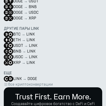
DOGE
→
USDT
DOGE
→
BNB
DOGE
→
USDC
DOGE
→
XRP
ДРУГИЕ ПАРЫ LINK
BTC
→
LINK
ETH
→
LINK
USDT
→
LINK
BNB
→
LINK
USDC
→
LINK
XRP
→
LINK
ЕЩЕ
LINK
→
DOGE
Все криптоконвертации
Trust First. Earn More.
Создавайте цифровое богатство с DeFi и CeFi