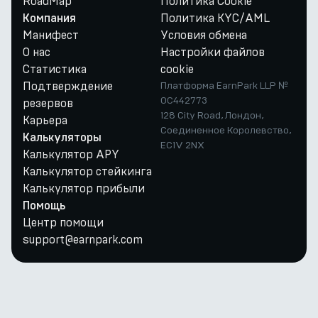
RoadMap
Политика Cookie
Политика KYC/AML
Компания
Манифест
Условия обмена
О нас
Настройки файлов
Статистика
cookie
Подтверждение
Платформа EarnPark LLP №
OC442773
резервов
128 City Road, Лондон,
Карьера
Соединенное Королевство,
Калькуляторы
EC1V 2NX
Калькулятор APY
Калькулятор стейкинга
Калькулятор прибыли
Помощь
Центр помощи
support@earnpark.com