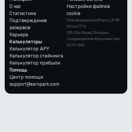
О нас
Настройки файлов
Статистика
cookie
Подтверждение
Платформа EarnPark LLP №
OC442773
резервов
128 City Road, Лондон,
Карьера
Соединенное Королевство,
Калькуляторы
EC1V 2NX
Калькулятор APY
Калькулятор стейкинга
Калькулятор прибыли
Помощь
Центр помощи
support@earnpark.com
Twitter
Youtube
Telegram
Discord