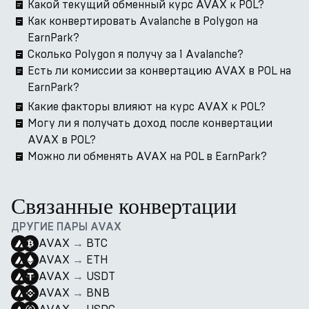
Какой текущий обменный курс AVAX к POL?
Как конвертировать Avalanche в Polygon на
EarnPark?
Сколько Polygon я получу за 1 Avalanche?
Есть ли комиссии за конвертацию AVAX в POL на
EarnPark?
Какие факторы влияют на курс AVAX к POL?
Могу ли я получать доход после конвертации
AVAX в POL?
Можно ли обменять AVAX на POL в EarnPark?
Связанные конвертации
ДРУГИЕ ПАРЫ AVAX
AVAX
→
BTC
AVAX
→
ETH
AVAX
→
USDT
AVAX
→
BNB