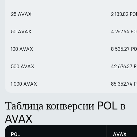
25 AVAX
2 133.82 PO
50 AVAX
4 267.64 P
100 AVAX
8 535.27 P
500 AVAX
42 676.37 
1 000 AVAX
85 352.74 
Таблица конверсии POL в
AVAX
POL
AVAX