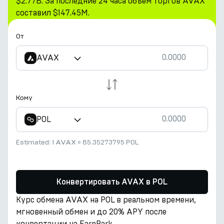
$2.77B. За последние 24 часа объем торгов AVAX
составил $147.45M.
От
AVAX
Кому
POL
Estimated:
1 AVAX
≈
85.35273795 POL
Конвертировать AVAX в POL
Курс обмена AVAX на POL в реальном времени,
мгновенный обмен и до 20% APY после
конвертации на EarnPark.