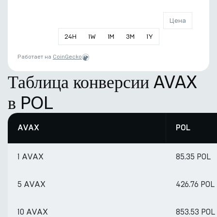
Цена
24
H
1
W
1
M
3
M
1
Y
Работает на
CoinGecko
Таблица конверсии AVAX
в POL
AVAX
POL
1 AVAX
85.35 POL
5 AVAX
426.76 POL
10 AVAX
853.53 POL