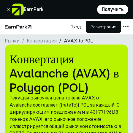
Закрыть
EarnPark
Получить
Вход
Регистрация
Главная страница
Рынки
Конвертация
AVAX to POL
Продукты
Рынки
Конвертация
Калькуляторы
Avalanche (AVAX) в
Токен PARK
Polygon (POL)
Ресурсы
Текущая рыночная цена токена AVAX от
Компания
Avalanche составляет {{rateTo}} POL за каждый. С
циркулирующим предложением в 431 771 961.18
токенов AVAX, его рыночное положение
иллюстрируется общей рыночной стоимостью в