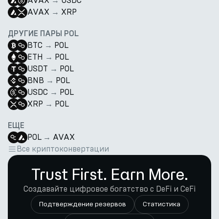
AVAX
→
USDC
AVAX
→
XRP
ДРУГИЕ ПАРЫ POL
BTC
→
POL
ETH
→
POL
USDT
→
POL
BNB
→
POL
USDC
→
POL
XRP
→
POL
ЕЩЕ
POL
→
AVAX
Все криптоконвертации
Trust First. Earn More.
Создавайте цифровое богатство с DeFi и CeFi
Подтверждение резервов
Статистика